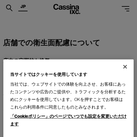
JP
.
PRODUCTS
店舗での衛生面配慮について
SERVICES
店内の定期的な換気
PROJECTS
店内空調および窓をあけて、定期的な外気との入れ替えを実施して
MAGAZINE
当サイトではクッキーを使用しています
おります。
当社では、ウェブサイトでの体験を向上させ、お客様にあっ
SUPPORT
たコンテンツや広告のご提供や、トラフィックを分析するた
店内設備の定期的な消毒清掃
SHOPS
めにクッキーを使用しています。OKを押すことでお客様は
お手に振れやすい設備や、展示している家具等、定期的なアルコー
これらの利用条件に同意したものとみなされます。
ル消毒を実施しております。
CATALOGUES
「Cookieポリシー」のページでいつでも設定を変更いただけ
ます
スタッフのマスク着用
PROFESSIONAL
当面の間、店舗スタッフはマスクの着用を行います。
ONLINE STORE
お問合せ