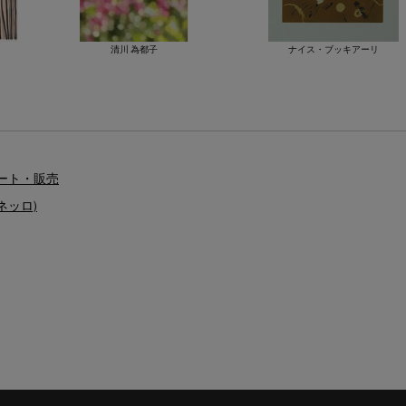
清川 為都子
ナイス・ブッキアーリ
ネート・販売
アネッロ)