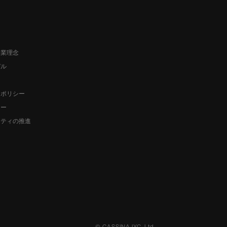
企業理念
デル
ーポリシー
シー
リティの推進
SCROLL