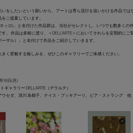
伝いをしたいという願いから、アートは専ら流行を追いかける作品では
品をご提案しています。
アルテ・アネッロ)」と名付けた作品群は、当社がセレクトし、いつでも数多く
す。 作品は多岐に渡り、＜DELL’ARTE＞においてそれらを定期的にご
プロポーザル）」と名付けて作品をご紹介していきます。
大きく変貌する愉しみを、ぜひこのギャラリーでご体感ください。
月18日(月)
トギャラリー DELL’ARTE（デラルテ）
アウセダ、清川 為都子、ナイス・ブッキアーリ、ピア・ストラング 他