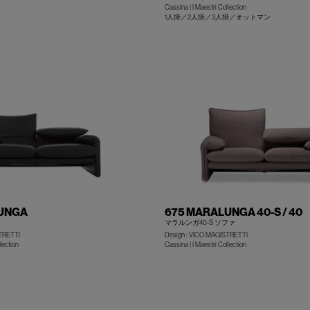
Cassina | I Maestri Collection
1人掛／2人掛／3人掛／オットマン
+
UNGA
675 MARALUNGA 40-S / 40
マラルンガ40-S ソファ
STRETTI
Design : VICO MAGISTRETTI
lection
Cassina | I Maestri Collection
+