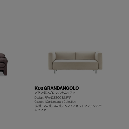
+
+
K02 GRANDANGOLO
グランダンゴロ システムソファ
Design : FRANCESCO BINFAR_
Cassina | Contemporary Collection
1人掛／2人掛／3人掛／ベンチ／オットマン／システ
ムソファ
+
+