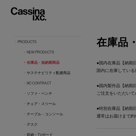
在庫品
PRODUCTS
NEW PRODUCTS
在庫品・短納期商品
●国内在庫品【納期目
国内に在庫している
サステナビリティ配慮商品
IXC CONTRACT
●国内製作品【納期目
ご注文をいただいて
ソファ・ベンチ
チェア・スツール
●特別在庫品【納期目
テーブル・コンソール
通常はお届けまで約
デスク
収納・TVボード