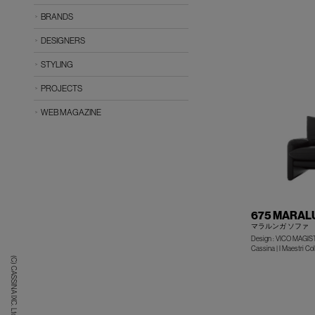
BRANDS
DESIGNERS
STYLING
PROJECTS
WEB MAGAZINE
675 MARAL
マラルンガ ソファ
Design : VICO MAGI
Cassina | I Maestri Col
(C) CASSINA IXC. Ltd.