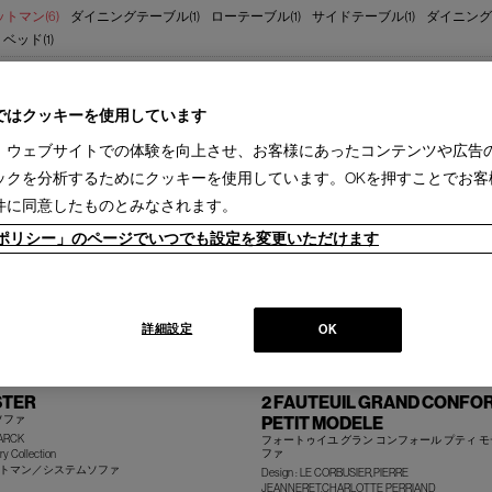
トマン(6)
ダイニングテーブル(1)
ローテーブル(1)
サイドテーブル(1)
ダイニングチ
ベッド(1)
sina(6)
IXC(11)
interstuhl(1)
2週間［国内在庫品］(2)
1-3ヵ月［国内製作品］(6)
ではクッキーを使用しています
、ウェブサイトでの体験を向上させ、お客様にあったコンテンツや広告
ックを分析するためにクッキーを使用しています。OKを押すことでお客
件に同意したものとみなされます。
ieポリシー」のページでいつでも設定を変更いただけます
詳細設定
OK
STER
2 FAUTEUIL GRAND CONFOR
ソファ
PETIT MODELE
TARCK
フォートゥイユ グラン コンフォール プティ モ
ファ
y Collection
ットマン／システムソファ
Design : LE CORBUSIER,PIERRE
JEANNERET,CHARLOTTE PERRIAND