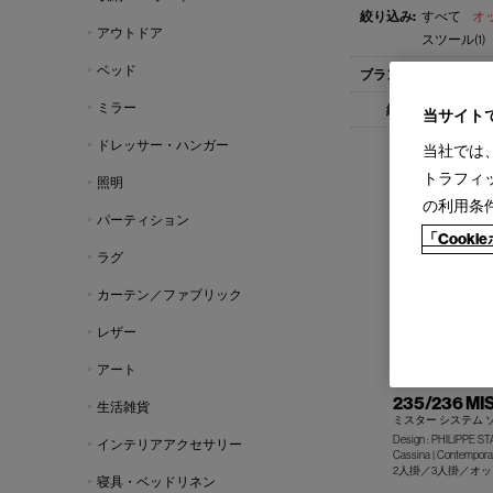
すべて
オッ
アウトドア
スツール(1)
ベッド
すべて
Cas
ミラー
すべて
1-
当サイト
ドレッサー・ハンガー
当社では
トラフィ
照明
の利用条
パーティション
「Cook
ラグ
カーテン／ファブリック
レザー
アート
235/236 MI
生活雑貨
ミスター システム 
Design : PHILIPPE S
インテリアアクセサリー
Cassina | Contemporar
2人掛／3人掛／オ
寝具・ベッドリネン