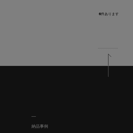
6
件あります
納品事例