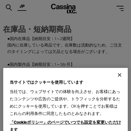
JP
.
在庫品・短納期商品
PRODUCTS
●国内在庫品【納期目安：1～2週間】
国内に在庫している商品です。在庫数は流動的なため、ご注文
SERVICES
のタイミングによっては欠品となる場合がございます。
PROJECTS
●国内製作品【納期目安：1～3か月】
MAGAZINE
ご注文をいただいてから国内で製作する商品です。
当サイトではクッキーを使用しています
SUPPORT
●特別在庫品【納期目安：1～2週間】
通常はお届けまで約6か月を要する輸入商品の一部を、期間限
当社では、ウェブサイトでの体験を向上させ、お客様にあっ
SHOPS
定で国内在庫としてご用意しております。数量限定のため、な
たコンテンツや広告のご提供や、トラフィックを分析するた
くなり次第終了となります。
めにクッキーを使用しています。OKを押すことでお客様は
CATALOGUES
これらの利用条件に同意したものとみなされます。
PROFESSIONAL
「Cookieポリシー」のページでいつでも設定を変更いただけ
ます
ONLINE STORE
お問合せ