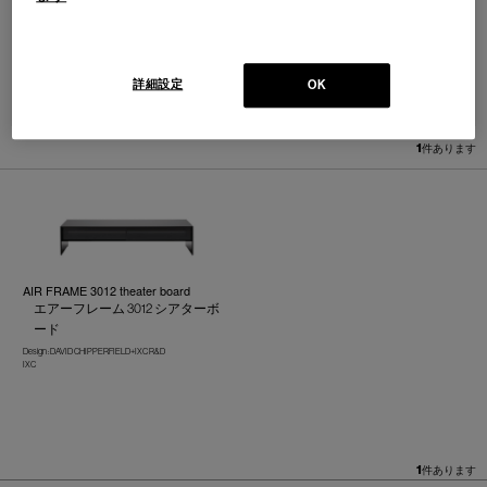
詳細設定
OK
並べ替え：
1
件あります
AIR FRAME 3012 theater board
エアーフレーム 3012 シアターボ
ード
Design : DAVID CHIPPERFIELD+IXC R&D
IXC
1
件あります