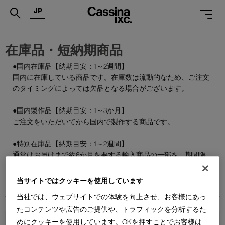
JP
.
在庫品・短納期商品
PRODUCTS
●国内在庫品【納期目安：1～2週間】
国内に在庫している商品です。在庫数は流動的なため、ご注文
SERVICES
のタイミングによっては欠品となる場合がございます。
PROJECTS
●国内製作品【納期目安：1～3か月】
MAGAZINE
ご注文をいただいてから国内で製作する商品です。
SUPPORT
●特別在庫品【納期目安：1～2週間】
通常はお届けまで約6か月を要する輸入商品の一部を、期間限
SHOPS
定で国内在庫としてご用意しております。数量限定のため、な
くなり次第終了となります。
当サイトではクッキーを使用しています
CATALOGUES
当社では、ウェブサイトでの体験を向上させ、お客様にあっ
PROFESSIONAL
たコンテンツや広告のご提供や、トラフィックを分析するた
めにクッキーを使用しています。OKを押すことでお客様は
ONLINE STORE
お問合せ