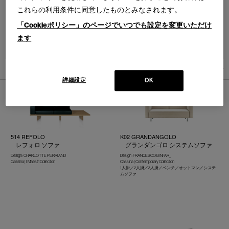
これらの利用条件に同意したものとみなされます。
「Cookieポリシー」のページでいつでも設定を変更いただけ
ます
並べ替え：
5
件あります
詳細設定
OK
514 REFOLO
K02 GRANDANGOLO
レフォロ ソファ
グランダンゴロ システムソファ
Design : CHARLOTTE PERRIAND
Design : FRANCESCO BINFAR_
Cassina | I Maestri Collection
Cassina | Contemporary Collection
1人掛／2人掛／3人掛／ベンチ／オットマン／システ
ムソファ