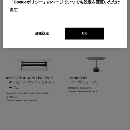
「Cookieポリシー」のページでいつでも設定を変更いただけ
ます
並べ替え：
詳細設定
OK
3
件あります
056 CAPITOL COMPLEX TABLE
194 9(NOVE)
キャピトル コンプレックス テ
ノーヴェ テーブル
ーブル
Design : PIERO LISSONI
Cassina | Contemporary Collection
Design : CRS CASSINA HOMMAGE Á PIERRE
JEANNERET
Cassina | Contemporary Collection