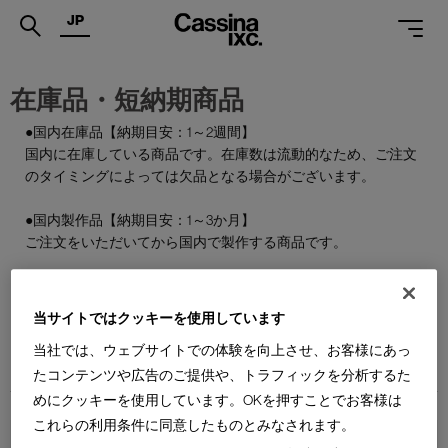
JP
.
在庫品・短納期商品
PRODUCTS
●国内在庫品【納期目安：1～2週間】
国内に在庫している商品です。在庫数は流動的なため、ご注文
SERVICES
のタイミングによっては欠品となる場合がございます。
PROJECTS
●国内製作品【納期目安：1～3か月】
MAGAZINE
ご注文をいただいてから国内で製作する商品です。
SUPPORT
●特別在庫品【納期目安：1～2週間】
通常はお届けまで約6か月を要する輸入商品の一部を、期間限
当サイトではクッキーを使用しています
SHOPS
定で国内在庫としてご用意しております。数量限定のため、な
当社では、ウェブサイトでの体験を向上させ、お客様にあっ
くなり次第終了となります。
CATALOGUES
たコンテンツや広告のご提供や、トラフィックを分析するた
めにクッキーを使用しています。OKを押すことでお客様は
PROFESSIONAL
これらの利用条件に同意したものとみなされます。
ONLINE STORE
お問合せ