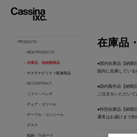
在庫品
PRODUCTS
NEW PRODUCTS
在庫品・短納期商品
●国内在庫品【納期目
国内に在庫している
サステナビリティ配慮商品
IXC CONTRACT
●国内製作品【納期目
ご注文をいただいて
ソファ・ベンチ
チェア・スツール
●特別在庫品【納期目
テーブル・コンソール
通常はお届けまで約
デスク
収納・TVボード