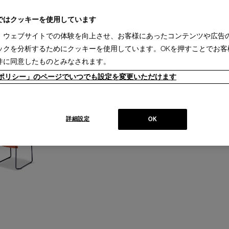
ク(1)
パーティション(1)
ダイニングテーブル(2)
ローテーブル(4)
サイドテーブル(
1)
ミーティングチェア(1)
スタッキングチェア(1)
ベッド(1)
キャビネット(1)
ド
ではクッキーを使用しています
1)
、ウェブサイトでの体験を向上させ、お客様にあったコンテンツや広告
ックを分析するためにクッキーを使用しています。OKを押すことでお客
2週間［国内在庫品］(1)
1-3ヵ月［国内製作品］(1)
件に同意したものとみなされます。
ieポリシー」のページでいつでも設定を変更いただけます
詳細設定
OK
+