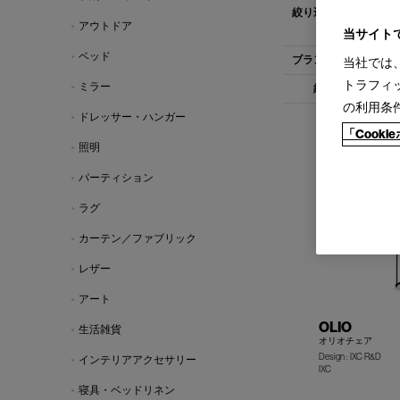
すべて
デス
アウトドア
アームチェア(
当サイト
ベッド
すべて
IXC(
当社では
トラフィ
ミラー
すべて
1-
の利用条
ドレッサー・ハンガー
「Cook
照明
パーティション
ラグ
カーテン／ファブリック
レザー
アート
OLIO
生活雑貨
オリオチェア
Design : IXC R&D
インテリアアクセサリー
IXC
寝具・ベッドリネン