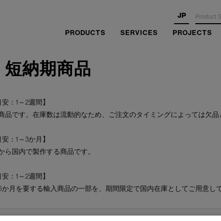
JP
PRODUCTS
SERVICES
PROJECTS
・短納期商品
安：1～2週間】
商品です。在庫数は流動的なため、ご注文のタイミングによっては欠品
安：1～3か月】
から国内で製作する商品です。
安：1～2週間】
6か月を要する輸入商品の一部を、期間限定で国内在庫としてご用意し