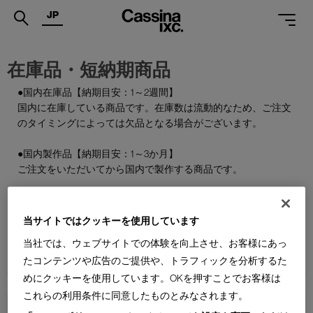
JP
.
在庫品・短納期商品
PRODUCTS
●国内在庫品【納期目安：1～2週間】
国内に在庫している商品です。在庫数は流動的なため、ご注文
SERVICES
のタイミングによっては欠品となる場合がございます。
PROJECTS
●国内製作品【納期目安：1～3か月】
MAGAZINE
ご注文をいただいてから国内で製作する商品です。
SUPPORT
●特別在庫品【納期目安：1～2週間】
通常はお届けまで約6か月を要する輸入商品の一部を、期間限
当サイトではクッキーを使用しています
SHOPS
定で国内在庫としてご用意しております。数量限定のため、な
当社では、ウェブサイトでの体験を向上させ、お客様にあっ
くなり次第終了となります。
CATALOGUES
たコンテンツや広告のご提供や、トラフィックを分析するた
めにクッキーを使用しています。OKを押すことでお客様は
PROFESSIONAL
これらの利用条件に同意したものとみなされます。
ONLINE STORE
お問合せ