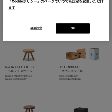
「Cookieポリシー」のページでいつでも設定を変更いただけ
ます
並べ替え：
詳細設定
OK
4
件あります
524 TABOURET BERGER
LC14 TABOURET
ベルジェ スツール
タブレ スツール
Design : CHARLOTTE PERRIAND
Design : LE CORBUSIER
Cassina | I Maestri Collection
Cassina | I Maestri Collection