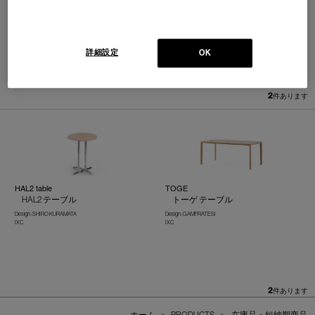
詳細設定
OK
並べ替え：
2
件あります
HAL2 table
TOGE
HAL2 テーブル
トーゲ テーブル
Design : SHIRO KURAMATA
Design : GAMFRATESI
IXC
IXC
2
件あります
ホーム
>
PRODUCTS
>
在庫品・短納期商品