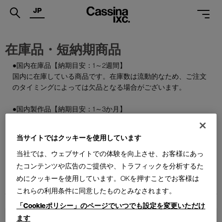
JP
.
在庫品・短納期商品
PRODUCTS
●国内在庫品【納期目安：1～2週間】
国内に在庫している商品です。在庫数は流動的なため、ご注文
SERVICES
のタイミングによっては欠品となる場合がございます。
PROJECTS
●国内製作品【納期目安：1～3か月】
MAGAZINE
ご注文をいただいてから国内で製作する商品です。
当サイトではクッキーを使用しています
SUPPORT
●特別在庫品【納期目安：1～2週間】
通常はお届けまで約6か月を要する輸入商品の一部を、期間限
当社では、ウェブサイトでの体験を向上させ、お客様にあっ
SHOPS
定で国内在庫としてご用意しております。数量限定のため、な
たコンテンツや広告のご提供や、トラフィックを分析するた
くなり次第終了となります。
めにクッキーを使用しています。OKを押すことでお客様は
CATALOGUES
これらの利用条件に同意したものとみなされます。
PROFESSIONAL
「Cookieポリシー」のページでいつでも設定を変更いただけ
ます
ONLINE STORE
お問合せ