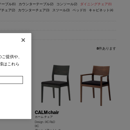
ーブル(6)
カウンターテーブル(2)
コンソール(2)
ダイニングチェア(8)
チェア(2)
カウンターチェア(3)
スツール(3)
ベッド(1)
キャビネット(4)
8
件あります
のご提供や、
様はこれら
CALM chair
カーム チェア
Design : IXC R&D
IXC