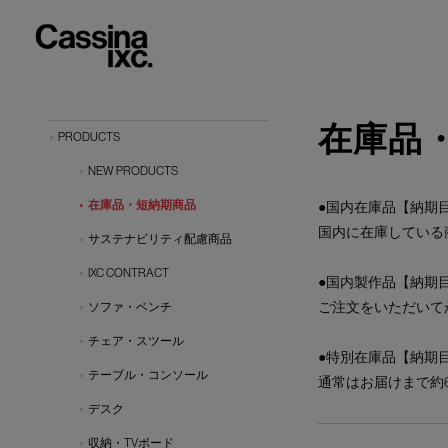
在庫品
PRODUCTS
NEW PRODUCTS
在庫品・短納期商品
●国内在庫品【納期目
国内に在庫している
サステナビリティ配慮商品
IXC CONTRACT
●国内製作品【納期目
ご注文をいただいて
ソファ・ベンチ
チェア・スツール
●特別在庫品【納期目
テーブル・コンソール
通常はお届けまで約
デスク
収納・TVボード