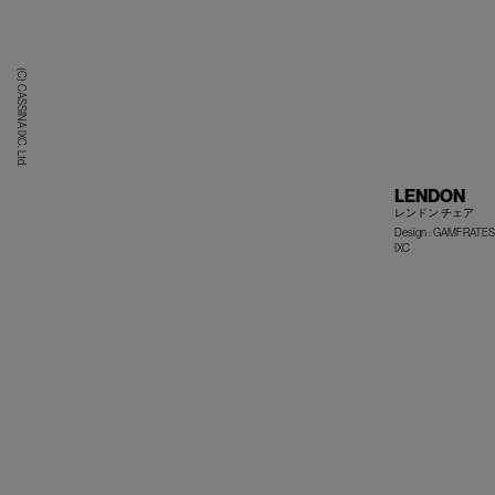
(C) CASSINA IXC. Ltd.
LENDON
レンドン チェア
Design : GAMFRATES
IXC