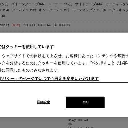
ク(3)
ダイニングテーブル(7)
ローテーブル(3)
サイドテーブル(4)
ミーティングテ
ア(4)
アームチェア(8)
キャスターチェア(1)
ミーティングチェア(1)
スタッキング
1)
sina(3)
IXC(8)
PHILIPPE HUREL(4)
OTHERS(2)
2週間［国内在庫品］(3)
1-3ヵ月［国内製作品］(8)
ではクッキーを使用しています
、ウェブサイトでの体験を向上させ、お客様にあったコンテンツや広告
ックを分析するためにクッキーを使用しています。OKを押すことでお客
件に同意したものとみなされます。
ieポリシー」のページでいつでも設定を変更いただけます
詳細設定
OK
WATT WOOD
ワットウッド チェア
Design : IXC R&D
IXC