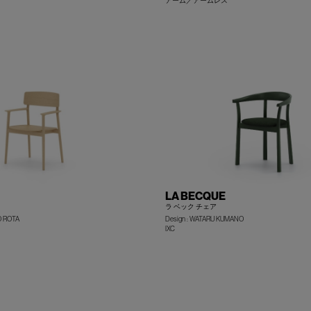
アーム／アームレス
+
LA BECQUE
ラ ベック チェア
O ROTA
Design : WATARU KUMANO
IXC
+