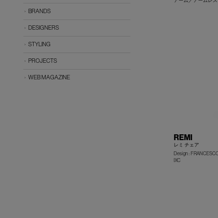
アーム／アームレス
BRANDS
DESIGNERS
STYLING
PROJECTS
WEB MAGAZINE
REMI
レミ チェア
Design : FRANCESC
IXC