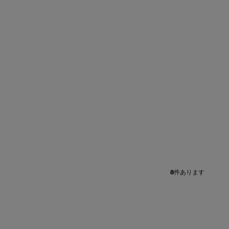
+
8
件あります