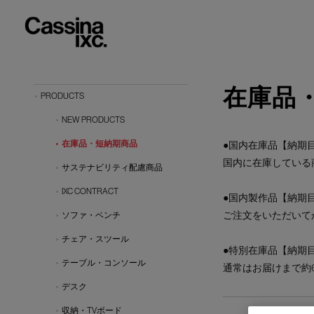
在庫品
PRODUCTS
NEW PRODUCTS
在庫品・短納期商品
●国内在庫品【納期目
国内に在庫している
サステナビリティ配慮商品
IXC CONTRACT
●国内製作品【納期目
ご注文をいただいて
ソファ・ベンチ
チェア・スツール
●特別在庫品【納期目
テーブル・コンソール
通常はお届けまで約
デスク
収納・TVボード