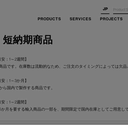
JP
PRODUCTS
SERVICES
PROJECTS
・短納期商品
安：1～2週間】
商品です。在庫数は流動的なため、ご注文のタイミングによっては欠品
安：1～3か月】
から国内で製作する商品です。
安：1～2週間】
6か月を要する輸入商品の一部を、期間限定で国内在庫としてご用意し