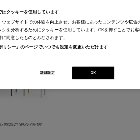
ク(1)
パーティション(1)
ダイニングテーブル(2)
ローテーブル(4)
サイドテーブル(
1)
ミーティングチェア(1)
スタッキングチェア(1)
ベッド(1)
キャビネット(1)
ド
ではクッキーを使用しています
sina(1)
IXC(1)
、ウェブサイトでの体験を向上させ、お客様にあったコンテンツや広告
ックを分析するためにクッキーを使用しています。OKを押すことでお客
2週間［国内在庫品］(1)
1-3ヵ月［国内製作品］(2)
件に同意したものとみなされます。
ieポリシー」のページでいつでも設定を変更いただけます
詳細設定
OK
UKI & PRODUCT DESIGN CENTER
+