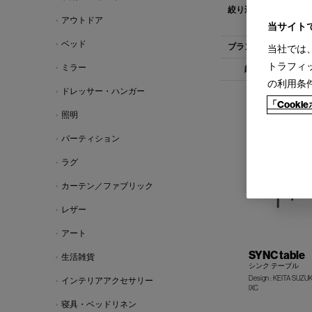
すべて
デス
アウトドア
アームチェア(
当サイト
ベッド
すべて
Cas
当社では
トラフィ
ミラー
すべて
1-
の利用条
ドレッサー・ハンガー
「Cook
照明
パーティション
ラグ
カーテン／ファブリック
レザー
アート
SYNC table
生活雑貨
シンク テーブル
Design : KEITA SUZ
インテリアアクセサリー
IXC
寝具・ベッドリネン