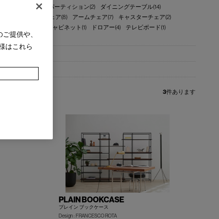
)
オットマン(2)
パーティション(2)
ダイニングテーブル(14)
(13)
ラウンジチェア(8)
アームチェア(7)
キャスターチェア(2)
グ(2)
ベッド(1)
キャビネット(1)
ドロアー(4)
テレビボード(1)
のご提供や、
様はこれら
3
件あります
PLAIN BOOKCASE
プレイン ブックケース
Design : FRANCESCO ROTA