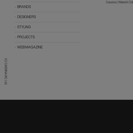
Cassina | I Maestri Col
BRANDS
DESIGNERS
STYLING
PROJECTS
WEB MAGAZINE
(C) CASSINA IXC. Ltd.