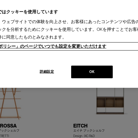
掛ソファ(2)
2人掛ソファ(3)
3人掛ソファ(3)
システムソファ(2)
ベンチ (1)
デスク(2
13)
サイドテーブル(17)
ミーティングテーブル(3)
コンソール(2)
ダイニングチェア
ではクッキーを使用しています
チェア(1)
スタッキングチェア(2)
カウンターチェア(2)
スツール(5)
シェーズロン
、ウェブサイトでの体験を向上させ、お客様にあったコンテンツや広告
フ(3)
ミラー(3)
インテリアアクセサリー(4)
ックを分析するためにクッキーを使用しています。OKを押すことでお客
sina(1)
IXC(1)
LEMA(1)
件に同意したものとみなされます。
2週間［国内在庫品］(3)
ieポリシー」のページでいつでも設定を変更いただけます
詳細設定
OK
 ROSSA
EITCH
ブックシェルフ
エイチ ブックシェルフ
STRETTI
Design : IXC R&D