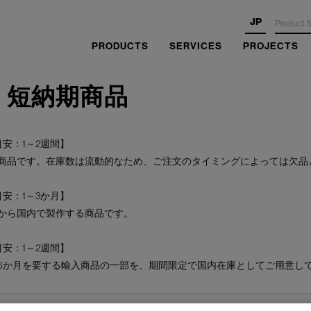
JP
PRODUCTS
SERVICES
PROJECTS
・短納期商品
安：1～2週間】
商品です。在庫数は流動的なため、ご注文のタイミングによっては欠品
安：1～3か月】
から国内で製作する商品です。
安：1～2週間】
6か月を要する輸入商品の一部を、期間限定で国内在庫としてご用意し