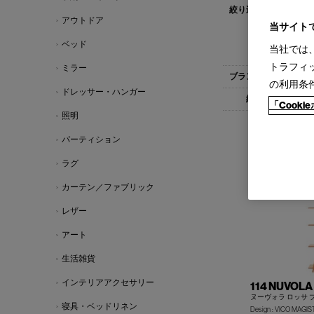
すべて
1人
アウトドア
ローテーブル(
当サイト
ミーティング
ベッド
当社では
ブックシェル
トラフィ
ミラー
すべて
Cas
の利用条
ドレッサー・ハンガー
すべて
1-
「Cook
照明
パーティション
ラグ
カーテン／ファブリック
レザー
アート
生活雑貨
インテリアアクセサリー
114 NUVOLA
ヌーヴォラ ロッサ 
寝具・ベッドリネン
Design : VICO MAGI