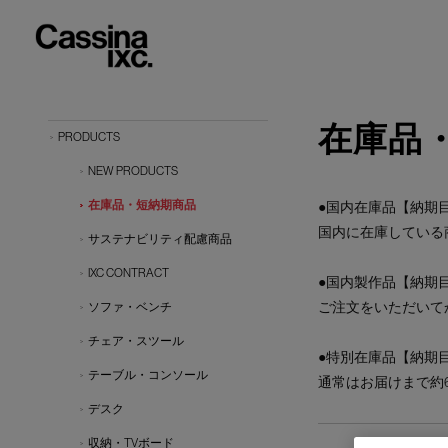
在庫品
PRODUCTS
NEW PRODUCTS
在庫品・短納期商品
●国内在庫品【納期目
国内に在庫している
サステナビリティ配慮商品
IXC CONTRACT
●国内製作品【納期目
ご注文をいただいて
ソファ・ベンチ
チェア・スツール
●特別在庫品【納期目
テーブル・コンソール
通常はお届けまで約
デスク
収納・TVボード