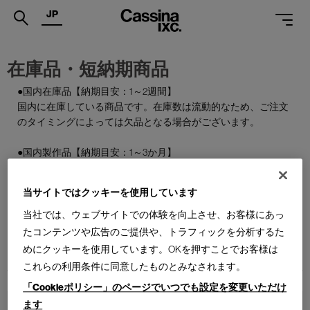
JP
.
在庫品・短納期商品
PRODUCTS
●国内在庫品【納期目安：1～2週間】
国内に在庫している商品です。在庫数は流動的なため、ご注文
SERVICES
のタイミングによっては欠品となる場合がございます。
PROJECTS
●国内製作品【納期目安：1～3か月】
MAGAZINE
ご注文をいただいてから国内で製作する商品です。
当サイトではクッキーを使用しています
SUPPORT
●特別在庫品【納期目安：1～2週間】
通常はお届けまで約6か月を要する輸入商品の一部を、期間限
当社では、ウェブサイトでの体験を向上させ、お客様にあっ
SHOPS
定で国内在庫としてご用意しております。数量限定のため、な
たコンテンツや広告のご提供や、トラフィックを分析するた
くなり次第終了となります。
めにクッキーを使用しています。OKを押すことでお客様は
CATALOGUES
これらの利用条件に同意したものとみなされます。
PROFESSIONAL
「Cookieポリシー」のページでいつでも設定を変更いただけ
ます
ONLINE STORE
お問合せ