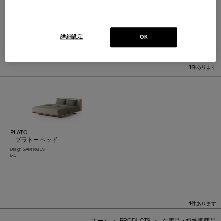
詳細設定
OK
並べ替え：
1
件あります
PLATO
プラトー ベッド
Design : GAMFRATESI
IXC
1
件あります
ホーム
>
PRODUCTS
>
在庫品・短納期商品