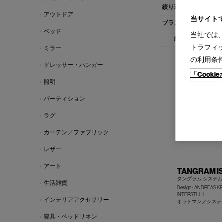
すべて
1人
アウトドア
当サイト
すべて
Cas
ベッド
当社では
すべて
1-
トラフィ
ミラー
の利用条
ドレッサー・ハンガー
「Cook
照明
パーティション
ラグ
カーテン／ファブリック
レザー
アート
TANGRAM I
タングラム システ
生活雑貨
Design : ANDREAS K
INTERSTUHL
インテリアアクセサリー
オットマン／システ
寝具・ベッドリネン