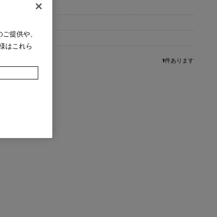
のご提供や、
様はこれら
1
件あります