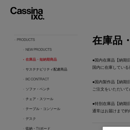
在庫品
PRODUCTS
NEW PRODUCTS
在庫品・短納期商品
●国内在庫品【納期目
国内に在庫している
サステナビリティ配慮商品
IXC CONTRACT
●国内製作品【納期目
ご注文をいただいて
ソファ・ベンチ
チェア・スツール
●特別在庫品【納期目
テーブル・コンソール
通常はお届けまで約
デスク
収納・TVボード