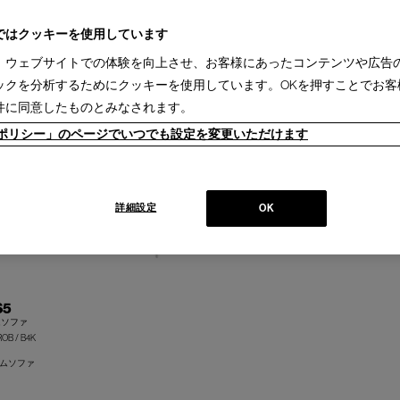
掛ソファ(1)
システムソファ(1)
オットマン(1)
ではクッキーを使用しています
sina(8)
IXC(16)
PHILIPPE HUREL(3)
interstuhl(1)
、ウェブサイトでの体験を向上させ、お客様にあったコンテンツや広告
3ヵ月［国内製作品］(1)
ックを分析するためにクッキーを使用しています。OKを押すことでお客
件に同意したものとみなされます。
ieポリシー」のページでいつでも設定を変更いただけます
詳細設定
OK
S5
ムソファ
ROB / B4K
ムソファ
+