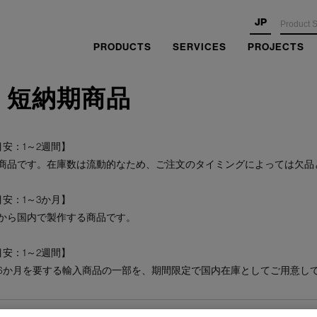
JP
PRODUCTS
SERVICES
PROJECTS
・短納期商品
安：1～2週間】
商品です。在庫数は流動的なため、ご注文のタイミングによっては欠品
安：1～3か月】
から国内で製作する商品です。
安：1～2週間】
6か月を要する輸入商品の一部を、期間限定で国内在庫としてご用意し