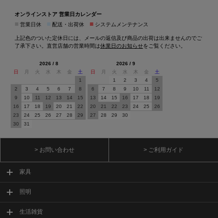
オンラインストア 営業日カレンダー
■
■
■
営業日休
配送・出荷休
システムメンテナンス
上記色のついた定休日には、メールの返信及び商品の出荷は出来ませんのでご
了承下さい。直営店舗の営業時間は
休業日のお知らせ
をご覧ください。
2026 / 8
2026 / 9
日
月
火
水
木
金
土
日
月
火
水
木
金
土
1
1
2
3
4
5
2
3
4
5
6
7
8
6
7
8
9
10
11
12
9
10
11
12
13
14
15
13
14
15
16
17
18
19
16
17
18
19
20
21
22
20
21
22
23
24
25
26
23
24
25
26
27
28
29
27
28
29
30
30
31
> お問い合わせ
> ご利用ガイド
家具
照明
生活雑貨