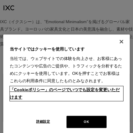
IXC（イクスシー）は、”Emotional Minimalism”を掲げるグローバル家
具ブランド。ヨーロッパの家具文化と日本の美意識を融合し、素材や技
術を活かした持続可能で洗練されたインテリアを提案。長く愛される上
質な暮らしを届けます。
当サイトではクッキーを使用しています
当社では、ウェブサイトでの体験を向上させ、お客様にあっ
ブランド紹介を見る
たコンテンツや広告のご提供や、トラフィックを分析するた
めにクッキーを使用しています。OKを押すことでお客様は
これらの利用条件に同意したものとみなされます。
「Cookieポリシー」のページでいつでも設定を変更いただ
けます
並べ替え：
詳細設定
OK
16
件あります