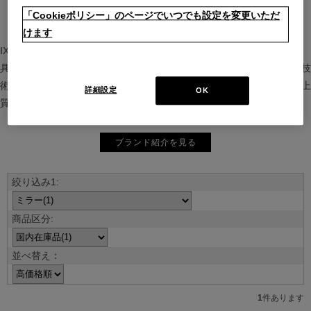
「Cookieポリシー」のページでいつでも設定を変更いただ
けます
IXC（イクスシー）は、”Emotional Minimalism”を掲げるグローバル家
具ブランド。ヨーロッパの家具文化と日本の美意識を融合し、素材や技
術を活かした持続可能で洗練されたインテリアを提案。長く愛される上
詳細設定
OK
質な暮らしを届けます。
ブランド紹介を見る
並べ替え：
1
件あります