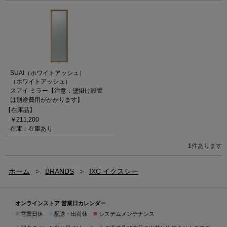
SUAI（ホワイトアッシュ）
（ホワイトアッシュ）
スアイ ミラー【注意：壁掛け設置
は別途費用がかかります】
【在庫品】
￥211,200
在庫：在庫あり
1
件あります
ホーム
>
BRANDS
>
IXC イクスシー
オンラインストア 営業日カレンダー
■
■
■
営業日休
配送・出荷休
システムメンテナンス