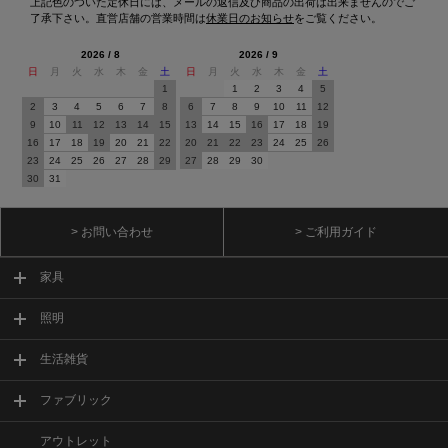
上記色のついた定休日には、メールの返信及び商品の出荷は出来ませんのでご
了承下さい。直営店舗の営業時間は
休業日のお知らせ
をご覧ください。
2026 / 8
2026 / 9
日
月
火
水
木
金
土
日
月
火
水
木
金
土
1
1
2
3
4
5
2
3
4
5
6
7
8
6
7
8
9
10
11
12
9
10
11
12
13
14
15
13
14
15
16
17
18
19
16
17
18
19
20
21
22
20
21
22
23
24
25
26
23
24
25
26
27
28
29
27
28
29
30
30
31
> お問い合わせ
> ご利用ガイド
家具
照明
生活雑貨
ファブリック
アウトレット