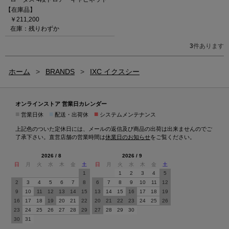
【在庫品】
￥211,200
在庫：残りわずか
3
件あります
ホーム
>
BRANDS
>
IXC イクスシー
オンラインストア 営業日カレンダー
■
■
■
営業日休
配送・出荷休
システムメンテナンス
上記色のついた定休日には、メールの返信及び商品の出荷は出来ませんのでご
了承下さい。直営店舗の営業時間は
休業日のお知らせ
をご覧ください。
2026 / 8
2026 / 9
日
月
火
水
木
金
土
日
月
火
水
木
金
土
1
1
2
3
4
5
2
3
4
5
6
7
8
6
7
8
9
10
11
12
9
10
11
12
13
14
15
13
14
15
16
17
18
19
16
17
18
19
20
21
22
20
21
22
23
24
25
26
23
24
25
26
27
28
29
27
28
29
30
30
31