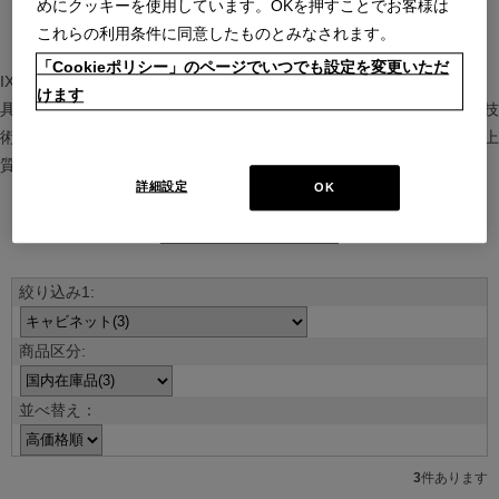
めにクッキーを使用しています。OKを押すことでお客様は
これらの利用条件に同意したものとみなされます。
「Cookieポリシー」のページでいつでも設定を変更いただ
IXC（イクスシー）は、”Emotional Minimalism”を掲げるグローバル家
けます
具ブランド。ヨーロッパの家具文化と日本の美意識を融合し、素材や技
術を活かした持続可能で洗練されたインテリアを提案。長く愛される上
質な暮らしを届けます。
詳細設定
OK
ブランド紹介を見る
並べ替え：
3
件あります