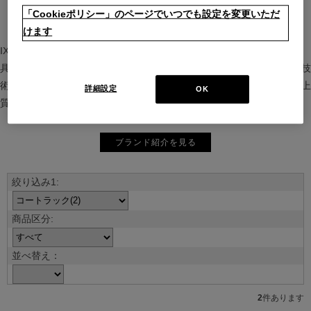
「Cookieポリシー」のページでいつでも設定を変更いただ
けます
IXC（イクスシー）は、”Emotional Minimalism”を掲げるグローバル家
具ブランド。ヨーロッパの家具文化と日本の美意識を融合し、素材や技
術を活かした持続可能で洗練されたインテリアを提案。長く愛される上
詳細設定
OK
質な暮らしを届けます。
ブランド紹介を見る
並べ替え：
2
件あります