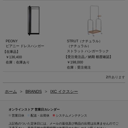
PEONY
STRUT（ナチュラル）
ピアニー ドレスハンガー
（ナチュラル）
ストラット ハンガーラック
【在庫品】
【受注発注品／納期 都度確認】
￥136,400
在庫：在庫あり
￥198,000
在庫：受注発注
2
件あります
ホーム
>
BRANDS
>
IXC イクスシー
オンラインストア 営業日カレンダー
■
■
■
営業日休
配送・出荷休
システムメンテナンス
上記色のついた定休日には、メールの返信及び商品の出荷は出来ませんのでご
了承下さい。直営店舗の営業時間は
休業日のお知らせ
をご覧ください。