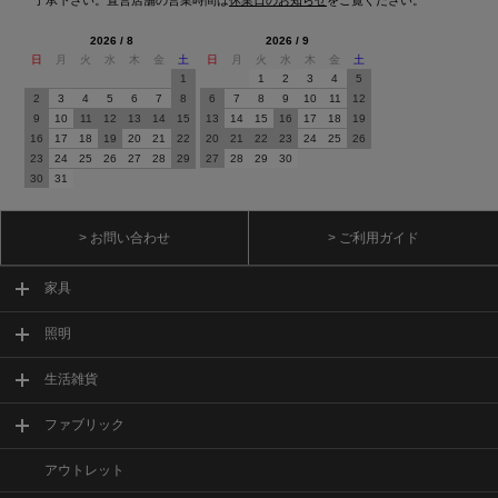
2026 / 8
2026 / 9
日
月
火
水
木
金
土
日
月
火
水
木
金
土
1
1
2
3
4
5
2
3
4
5
6
7
8
6
7
8
9
10
11
12
9
10
11
12
13
14
15
13
14
15
16
17
18
19
16
17
18
19
20
21
22
20
21
22
23
24
25
26
23
24
25
26
27
28
29
27
28
29
30
30
31
> お問い合わせ
> ご利用ガイド
家具
照明
生活雑貨
ファブリック
アウトレット