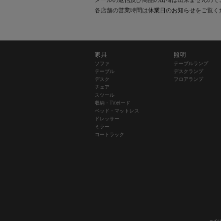
各店舗の営業時間は
休業日のお知らせ
をご覧く
家具
照明
ソファ
テーブルランプ
テーブル
デスクランプ
デスク
フロアランプ
チェア
スツール
収納・TVボード
ベッド・マットレス
ドレッサー
ミラー
コートラック