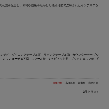
文化と日本の美意識を融合し、素材や技術を活かした持続可能で洗練されたインテリアを
ンチ(4)
ダイニングテーブル(8)
リビングテーブル(5)
カウンターテーブル
)
カウンターチェア(2)
スツール(1)
キャビネット(5)
ブックシェルフ(1)
ド
低価格順
高価格順
新着順
商品名順
2
件あります