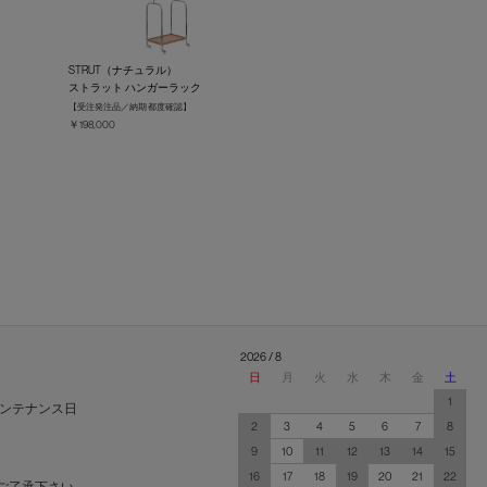
STRUT（ナチュラル）
ストラット ハンガーラック
【受注発注品／納期 都度確認】
￥198,000
2026 / 8
日
月
火
水
木
金
土
1
ンテナンス日
2
3
4
5
6
7
8
9
10
11
12
13
14
15
16
17
18
19
20
21
22
ご了承下さい。