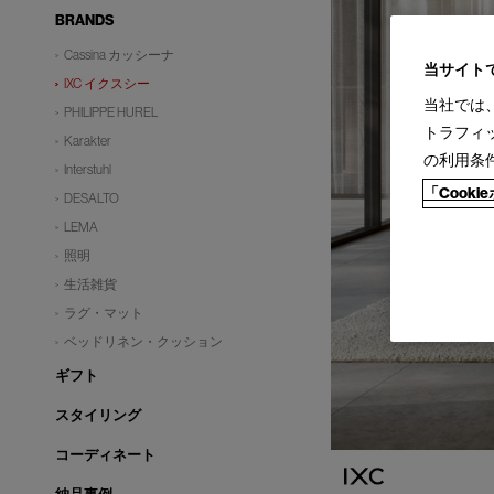
BRANDS
Cassina カッシーナ
当サイト
IXC イクスシー
当社では
PHILIPPE HUREL
トラフィ
Karakter
の利用条
Interstuhl
「Cook
DESALTO
LEMA
照明
生活雑貨
ラグ・マット
ベッドリネン・クッション
ギフト
スタイリング
コーディネート