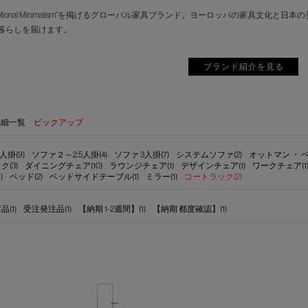
motional Minimalism”を掲げるグローバル家具ブランド。ヨーロッパの家具
暮らしを届けます。
ブランド紹介を見る
詳細一覧
ピックアップ
人掛(9)
ソファ２～2.5人掛(4)
ソファ 3人掛(7)
システムソファ(2)
オットマン ・ ベ
ク(3)
ダイニングチェア(10)
ラウンジチェア(1)
デザインチェア(1)
ワークチェア(1
)
ベッド(2)
ベッドサイドテーブル(1)
ミラー(1)
コートラック(2)
(1)
受注発注品(1)
【納期 1-2週間】(1)
【納期 都度確認】(1)