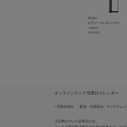
PEONY
ピアニー ドレスハンガー
【在庫品】
￥136,400
オンラインストア 営業日カレンダー
■
営業日休み
■
配送・出荷休み
■
システムメ
上記色のついた定休日には、
メールの返信及び商品の出荷は出来ませんので