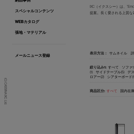
納品事例
IXC（イクスシー）は、”E
スペシャルコンテンツ
提案。長く愛される上質な
WEBカタログ
張地・マテリアル
表示方法：
サムネイル
メールニュース登録
すべて
ソファ1
(1)
サイドテーブル(5)
デス
ロアー(2)
シアターボード(1
(C) CASSINA IXC. Ltd.
すべて
国内在庫品