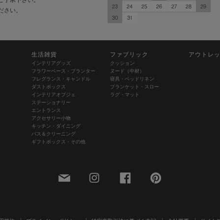
23
24
25
26
27
28
29
ださい。
30
31
生活雑貨
ファブリック
アウトレ
インテリアグッズ
クッション
フラワーベース・プランター
ヌード（中材）
フレグランス・キャンドル
寝具・ベッドリネン
ダストボックス
ブランケット・スロー
インテリアオブジェ
ラグ・マット
ステーショナリー
エントランス
アクセサリー小物
キッチン・ダイニング
バス＆クリーニング
ギフトボックス・その他