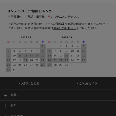
オンラインストア 営業日カレンダー
■
■
■
営業日休
配送・出荷休
システムメンテナンス
上記色のついた定休日には、メールの返信及び商品の出荷は出来ませんのでご
了承下さい。直営店舗の営業時間は
休業日のお知らせ
をご覧ください。
2026 / 8
2026 / 9
日
月
火
水
木
金
土
日
月
火
水
木
金
土
1
1
2
3
4
5
2
3
4
5
6
7
8
6
7
8
9
10
11
12
9
10
11
12
13
14
15
13
14
15
16
17
18
19
16
17
18
19
20
21
22
20
21
22
23
24
25
26
23
24
25
26
27
28
29
27
28
29
30
30
31
> お問い合わせ
> ご利用ガイド
家具
照明