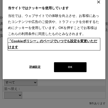
当サイトではクッキーを使用しています
当社では、ウェブサイトでの体験を向上させ、お客様にあっ
IXC（イクスシー）は、”Emotional Minimalism”を掲げるグローバル家
たコンテンツや広告のご提供や、トラフィックを分析するた
具ブランド。ヨーロッパの家具文化と日本の美意識を融合し、素材や技
めにクッキーを使用しています。OKを押すことでお客様は
術を活かした持続可能で洗練されたインテリアを提案。長く愛される上
これらの利用条件に同意したものとみなされます。
質な暮らしを届けます。
「Cookieポリシー」のページでいつでも設定を変更いただ
けます
ブランド紹介を見る
詳細設定
OK
並べ替え：
9
件あります