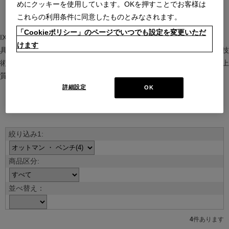
めにクッキーを使用しています。OKを押すことでお客様は
これらの利用条件に同意したものとみなされます。
「Cookieポリシー」のページでいつでも設定を変更いただ
IXC（イクスシー）は、”Emotional Minimalism”を掲げるグローバル家
けます
具ブランド。ヨーロッパの家具文化と日本の美意識を融合し、素材や技
術を活かした持続可能で洗練されたインテリアを提案。長く愛される上
質な暮らしを届けます。
詳細設定
OK
ブランド紹介を見る
並べ替え：
4
件あります