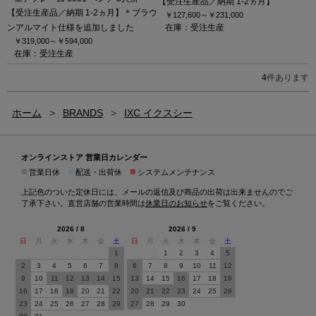
【受注生産品／納期 1-2ヵ月】
【受注生産品／納期 1-2ヵ月】＊ブラウ
￥127,600～
￥231,000
ンアルマイト仕様を追加しました
在庫：受注生産
￥319,000～
￥594,000
在庫：受注生産
4
件あります
ホーム
>
BRANDS
>
IXC イクスシー
オンラインストア 営業日カレンダー
■
■
■
営業日休
配送・出荷休
システムメンテナンス
上記色のついた定休日には、メールの返信及び商品の出荷は出来ませんのでご
了承下さい。直営店舗の営業時間は
休業日のお知らせ
をご覧ください。
2026 / 8
2026 / 9
日
月
火
水
木
金
土
日
月
火
水
木
金
土
1
1
2
3
4
5
2
3
4
5
6
7
8
6
7
8
9
10
11
12
9
10
11
12
13
14
15
13
14
15
16
17
18
19
16
17
18
19
20
21
22
20
21
22
23
24
25
26
23
24
25
26
27
28
29
27
28
29
30