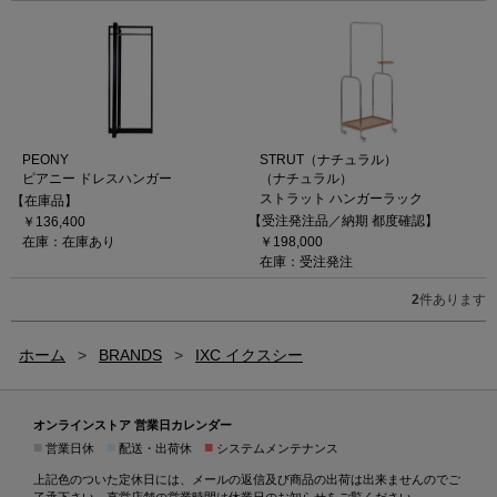
PEONY
STRUT（ナチュラル）
ピアニー ドレスハンガー
（ナチュラル）
ストラット ハンガーラック
【在庫品】
【受注発注品／納期 都度確認】
￥136,400
在庫：在庫あり
￥198,000
在庫：受注発注
2
件あります
ホーム
>
BRANDS
>
IXC イクスシー
オンラインストア 営業日カレンダー
■
■
■
営業日休
配送・出荷休
システムメンテナンス
上記色のついた定休日には、メールの返信及び商品の出荷は出来ませんのでご
了承下さい。直営店舗の営業時間は
休業日のお知らせ
をご覧ください。