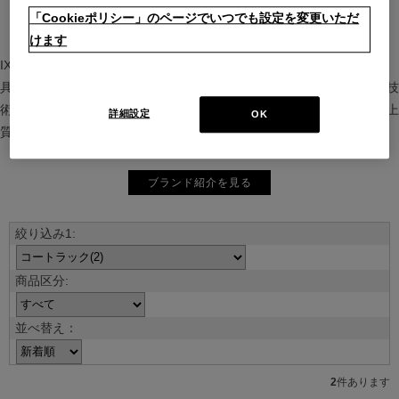
「Cookieポリシー」のページでいつでも設定を変更いただ
けます
IXC（イクスシー）は、”Emotional Minimalism”を掲げるグローバル家
具ブランド。ヨーロッパの家具文化と日本の美意識を融合し、素材や技
術を活かした持続可能で洗練されたインテリアを提案。長く愛される上
詳細設定
OK
質な暮らしを届けます。
ブランド紹介を見る
並べ替え：
2
件あります