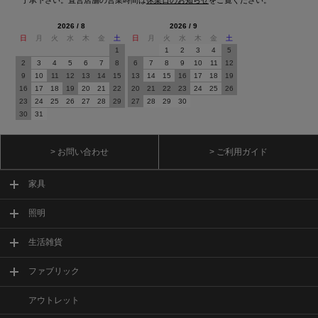
2026 / 8
2026 / 9
日
月
火
水
木
金
土
日
月
火
水
木
金
土
1
1
2
3
4
5
2
3
4
5
6
7
8
6
7
8
9
10
11
12
9
10
11
12
13
14
15
13
14
15
16
17
18
19
16
17
18
19
20
21
22
20
21
22
23
24
25
26
23
24
25
26
27
28
29
27
28
29
30
30
31
> お問い合わせ
> ご利用ガイド
家具
照明
生活雑貨
ファブリック
アウトレット