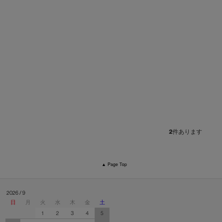
2
件あります
▲ Page Top
2026 / 9
日
月
火
水
木
金
土
1
2
3
4
5