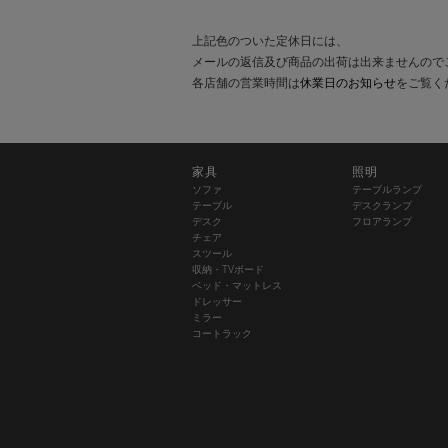
上記色のついた定休日には、
メールの返信及び商品の出荷は出来ませんので
各店舗の営業時間は
休業日のお知らせ
をご覧く
家具
照明
ソファ
テーブルランプ
テーブル
デスクランプ
デスク
フロアランプ
チェア
スツール
収納・TVボード
ベッド・マットレス
ドレッサー
ミラー
コートラック