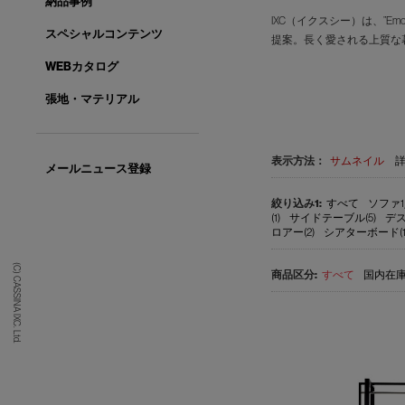
納品事例
IXC（イクスシー）は、”E
スペシャルコンテンツ
提案。長く愛される上質な
WEBカタログ
張地・マテリアル
表示方法：
サムネイル
メールニュース登録
すべて
ソファ1
(1)
サイドテーブル(5)
デス
ロアー(2)
シアターボード(1
(C) CASSINA IXC. Ltd.
すべて
国内在庫品