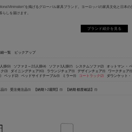
motional Minimalism”を掲げるグローバル家具ブランド。ヨーロッパの家具
暮らしを届けます。
ブランド紹介を見る
詳細一覧
ピックアップ
人掛(9)
ソファ２～2.5人掛(4)
ソファ 3人掛(7)
システムソファ(2)
オットマン ・ ベ
ク(3)
ダイニングチェア(10)
ラウンジチェア(1)
デザインチェア(1)
ワークチェア(1
)
ベッド(2)
ベッドサイドテーブル(1)
ミラー(1)
コートラック(2)
ダウンケット・
(1)
受注発注品(1)
【納期 1-2週間】(1)
【納期 都度確認】(1)