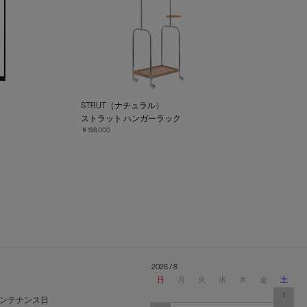
STRUT（ナチュラル）
ー
ストラット ハンガーラック
￥198,000
2026 / 8
日
月
火
水
木
金
土
1
ンテナンス日