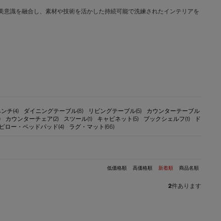
文化と日本の美意識を融合し、素材や技術を活かした持続可能で洗練されたインテリアを
ンチ(4)
ダイニングテーブル(8)
リビングテーブル(5)
カウンターテーブル
)
カウンターチェア(2)
スツール(1)
キャビネット(5)
ブックシェルフ(1)
ド
ピロー・ベッドパッド(4)
ラグ・マット(66)
低価格順
高価格順
新着順
商品名順
2
件あります