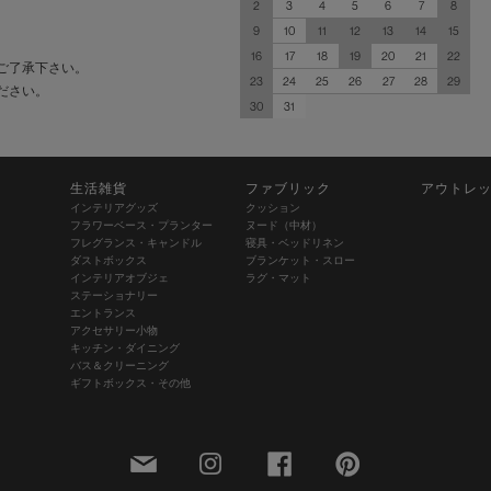
2
3
4
5
6
7
8
9
10
11
12
13
14
15
16
17
18
19
20
21
22
ご了承下さい。
23
24
25
26
27
28
29
ださい。
30
31
生活雑貨
ファブリック
アウトレ
インテリアグッズ
クッション
フラワーベース・プランター
ヌード（中材）
フレグランス・キャンドル
寝具・ベッドリネン
ダストボックス
ブランケット・スロー
インテリアオブジェ
ラグ・マット
ステーショナリー
エントランス
アクセサリー小物
キッチン・ダイニング
バス＆クリーニング
ギフトボックス・その他