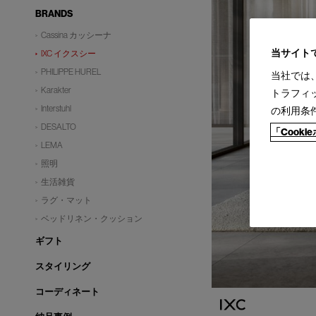
BRANDS
Cassina カッシーナ
当サイト
IXC イクスシー
PHILIPPE HUREL
当社では
Karakter
トラフィ
Interstuhl
の利用条
DESALTO
「Cook
LEMA
照明
生活雑貨
ラグ・マット
ベッドリネン・クッション
ギフト
スタイリング
コーディネート