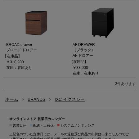
BROAD drawer
AF DRAWER
ブロード ドロアー
（ブラック）
AF ドロアー
【在庫品】
【在庫品】
￥310,200
在庫：在庫あり
￥88,000
在庫：在庫あり
2
件あります
ホーム
>
BRANDS
>
IXC イクスシー
オンラインストア 営業日カレンダー
■
■
■
営業日休
配送・出荷休
システムメンテナンス
上記色のついた定休日には、メールの返信及び商品の出荷は出来ませんのでご
了承下さい。直営店舗の営業時間は
休業日のお知らせ
をご覧ください。