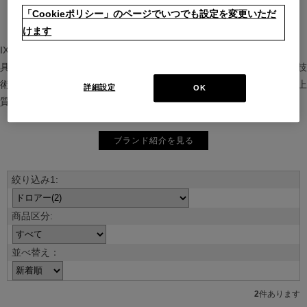
「Cookieポリシー」のページでいつでも設定を変更いただ
けます
IXC（イクスシー）は、”Emotional Minimalism”を掲げるグローバル家
具ブランド。ヨーロッパの家具文化と日本の美意識を融合し、素材や技
術を活かした持続可能で洗練されたインテリアを提案。長く愛される上
詳細設定
OK
質な暮らしを届けます。
ブランド紹介を見る
並べ替え：
2
件あります