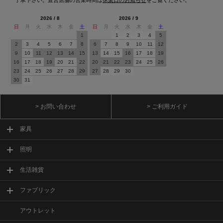
2026 / 8
2026 / 9
日
月
火
水
木
金
土
日
月
火
水
木
金
土
1
1
2
3
4
5
2
3
4
5
6
7
8
6
7
8
9
10
11
12
9
10
11
12
13
14
15
13
14
15
16
17
18
19
16
17
18
19
20
21
22
20
21
22
23
24
25
26
23
24
25
26
27
28
29
27
28
29
30
30
31
> お問い合わせ
> ご利用ガイド
家具
照明
生活雑貨
ファブリック
アウトレット