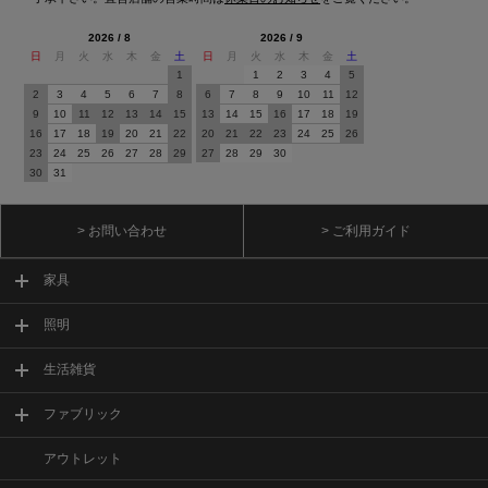
2026 / 8
2026 / 9
日
月
火
水
木
金
土
日
月
火
水
木
金
土
1
1
2
3
4
5
2
3
4
5
6
7
8
6
7
8
9
10
11
12
9
10
11
12
13
14
15
13
14
15
16
17
18
19
16
17
18
19
20
21
22
20
21
22
23
24
25
26
23
24
25
26
27
28
29
27
28
29
30
30
31
> お問い合わせ
> ご利用ガイド
家具
照明
生活雑貨
ファブリック
アウトレット