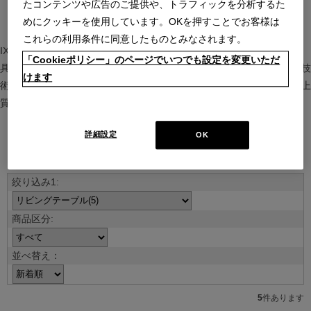
たコンテンツや広告のご提供や、トラフィックを分析するた
めにクッキーを使用しています。OKを押すことでお客様は
これらの利用条件に同意したものとみなされます。
IXC（イクスシー）は、”Emotional Minimalism”を掲げるグローバル家
「Cookieポリシー」のページでいつでも設定を変更いただ
具ブランド。ヨーロッパの家具文化と日本の美意識を融合し、素材や技
けます
術を活かした持続可能で洗練されたインテリアを提案。長く愛される上
質な暮らしを届けます。
詳細設定
OK
ブランド紹介を見る
並べ替え：
5
件あります