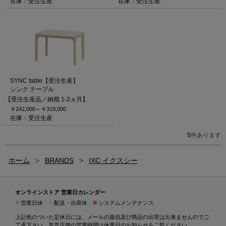
在庫：受注生産
在庫：受注生産
SYNC table【受注生産】
シンク テーブル
【受注生産品／納期 1-2ヵ月】
￥242,000～
￥319,000
在庫：受注生産
5
件あります
ホーム
>
BRANDS
>
IXC イクスシー
オンラインストア 営業日カレンダー
■
■
■
営業日休
配送・出荷休
システムメンテナンス
上記色のついた定休日には、メールの返信及び商品の出荷は出来ませんのでご
了承下さい。直営店舗の営業時間は
休業日のお知らせ
をご覧ください。