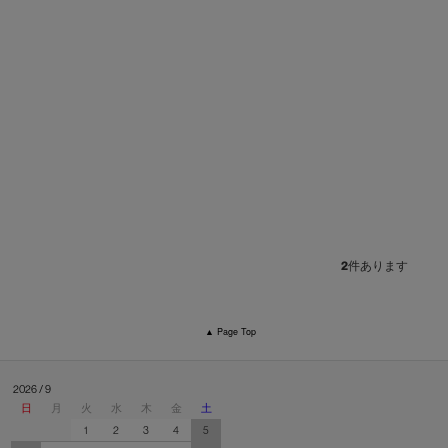
2
件あります
▲ Page Top
2026 / 9
日
月
火
水
木
金
土
1
2
3
4
5