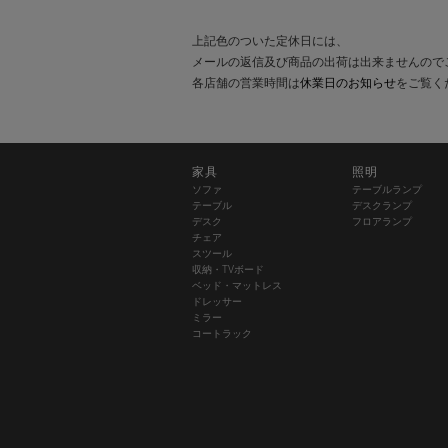
上記色のついた定休日には、
メールの返信及び商品の出荷は出来ませんので
各店舗の営業時間は
休業日のお知らせ
をご覧く
家具
照明
ソファ
テーブルランプ
テーブル
デスクランプ
デスク
フロアランプ
チェア
スツール
収納・TVボード
ベッド・マットレス
ドレッサー
ミラー
コートラック