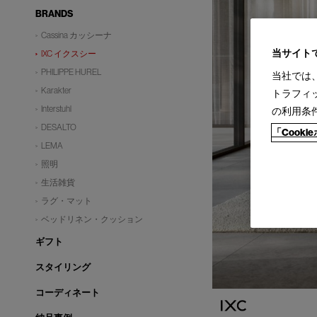
BRANDS
Cassina カッシーナ
当サイト
IXC イクスシー
PHILIPPE HUREL
当社では
Karakter
トラフィ
Interstuhl
の利用条
DESALTO
「Cook
LEMA
照明
生活雑貨
ラグ・マット
ベッドリネン・クッション
ギフト
スタイリング
コーディネート