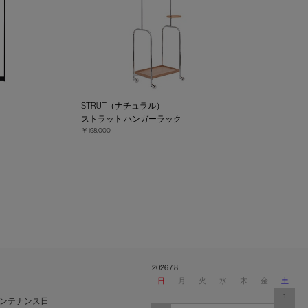
STRUT（ナチュラル）
ー
ストラット ハンガーラック
￥198,000
2026 / 8
日
月
火
水
木
金
土
1
ンテナンス日