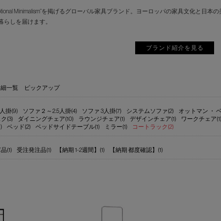
motional Minimalism”を掲げるグローバル家具ブランド。ヨーロッパの家具
暮らしを届けます。
ブランド紹介を見る
詳細一覧
ピックアップ
人掛(9)
ソファ２～2.5人掛(4)
ソファ 3人掛(7)
システムソファ(2)
オットマン ・ ベ
ク(3)
ダイニングチェア(10)
ラウンジチェア(1)
デザインチェア(1)
ワークチェア(1
)
ベッド(2)
ベッドサイドテーブル(1)
ミラー(1)
コートラック(2)
(1)
受注発注品(1)
【納期 1-2週間】(1)
【納期 都度確認】(1)