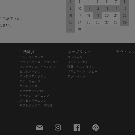
2
3
4
5
6
7
8
9
10
11
12
13
14
15
16
17
18
19
20
21
22
ご了承下さい。
23
24
25
26
27
28
29
ださい。
30
31
生活雑貨
ファブリック
アウトレ
インテリアグッズ
クッション
フラワーベース・プランター
ヌード（中材）
フレグランス・キャンドル
寝具・ベッドリネン
ダストボックス
ブランケット・スロー
インテリアオブジェ
ラグ・マット
ステーショナリー
エントランス
アクセサリー小物
キッチン・ダイニング
バス＆クリーニング
ギフトボックス・その他