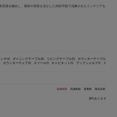
文化と日本の美意識を融合し、素材や技術を活かした持続可能で洗練されたインテリアを
ンチ(4)
ダイニングテーブル(8)
リビングテーブル(5)
カウンターテーブル
)
カウンターチェア(2)
スツール(1)
キャビネット(5)
ブックシェルフ(1)
ド
低価格順
高価格順
新着順
商品名順
2
件あります