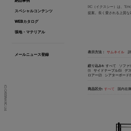
納品事例
IXC（イクスシー）は、”E
スペシャルコンテンツ
提案。長く愛される上質な
WEBカタログ
張地・マテリアル
表示方法：
サムネイル
メールニュース登録
すべて
ソファ1
(1)
サイドテーブル(5)
デス
ロアー(2)
シアターボード(1
(C) CASSINA IXC. Ltd.
すべて
国内在庫品