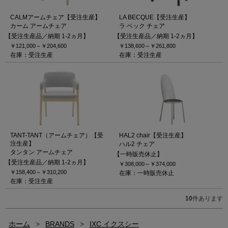
CALMアームチェア【受注生産】
LA BECQUE【受注生産】
カーム アームチェア
ラ ベック チェア
【受注生産品／納期 1-2ヵ月】
【受注生産品／納期 1-2ヵ月】
￥121,000～
￥204,600
￥138,600～
￥261,800
在庫：受注生産
在庫：受注生産
TANT-TANT（アームチェア）【受
HAL2 chair【受注生産】
注生産】
ハル2 チェア
タンタン アームチェア
【一時販売休止】
【受注生産品／納期 1-2ヵ月】
￥308,000～
￥374,000
￥158,400～
￥310,200
在庫：一時販売休止
在庫：受注生産
10
件あります
ホーム
>
BRANDS
>
IXC イクスシー