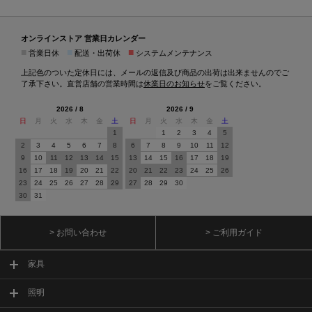
オンラインストア 営業日カレンダー
■
■
■
営業日休
配送・出荷休
システムメンテナンス
上記色のついた定休日には、メールの返信及び商品の出荷は出来ませんのでご
了承下さい。直営店舗の営業時間は
休業日のお知らせ
をご覧ください。
2026 / 8
2026 / 9
日
月
火
水
木
金
土
日
月
火
水
木
金
土
1
1
2
3
4
5
2
3
4
5
6
7
8
6
7
8
9
10
11
12
9
10
11
12
13
14
15
13
14
15
16
17
18
19
16
17
18
19
20
21
22
20
21
22
23
24
25
26
23
24
25
26
27
28
29
27
28
29
30
30
31
> お問い合わせ
> ご利用ガイド
家具
照明