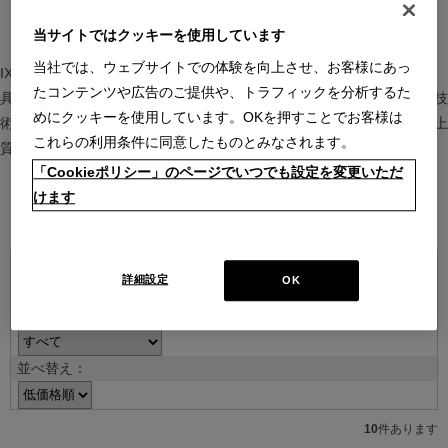
当サイトではクッキーを使用しています
当社では、ウェブサイトでの体験を向上させ、お客様にあっ
IXC（イクスシー）は、”Emotional Minimalism”を掲げるグローバル家
たコンテンツや広告のご提供や、トラフィックを分析するた
具ブランド。ヨーロッパの家具文化と日本の美意識を融合し、素材や技
めにクッキーを使用しています。OKを押すことでお客様は
術を活かした持続可能で洗練されたインテリアを提案。長く愛される上
これらの利用条件に同意したものとみなされます。
質な暮らしを届けます。
「Cookieポリシー」のページでいつでも設定を変更いただ
けます
ブランド紹介を見る
詳細設定
OK
並べ替え：
10
件あります