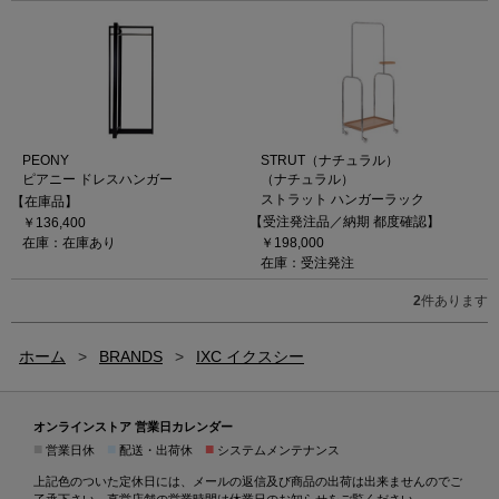
PEONY
STRUT（ナチュラル）
ピアニー ドレスハンガー
（ナチュラル）
ストラット ハンガーラック
【在庫品】
【受注発注品／納期 都度確認】
￥136,400
在庫：在庫あり
￥198,000
在庫：受注発注
2
件あります
ホーム
>
BRANDS
>
IXC イクスシー
オンラインストア 営業日カレンダー
■
■
■
営業日休
配送・出荷休
システムメンテナンス
上記色のついた定休日には、メールの返信及び商品の出荷は出来ませんのでご
了承下さい。直営店舗の営業時間は
休業日のお知らせ
をご覧ください。