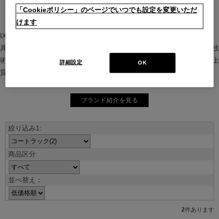
「Cookieポリシー」のページでいつでも設定を変更いただ
けます
IXC（イクスシー）は、”Emotional Minimalism”を掲げるグローバル家
具ブランド。ヨーロッパの家具文化と日本の美意識を融合し、素材や技
術を活かした持続可能で洗練されたインテリアを提案。長く愛される上
詳細設定
OK
質な暮らしを届けます。
ブランド紹介を見る
並べ替え：
2
件あります