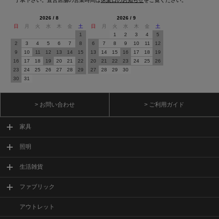
2026 / 8
2026 / 9
日
月
火
水
木
金
土
日
月
火
水
木
金
土
1
1
2
3
4
5
2
3
4
5
6
7
8
6
7
8
9
10
11
12
9
10
11
12
13
14
15
13
14
15
16
17
18
19
16
17
18
19
20
21
22
20
21
22
23
24
25
26
23
24
25
26
27
28
29
27
28
29
30
30
31
> お問い合わせ
> ご利用ガイド
家具
照明
生活雑貨
ファブリック
アウトレット