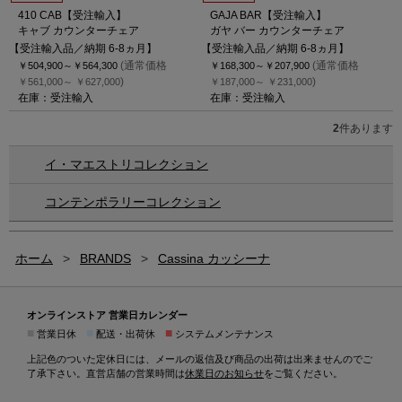
410 CAB【受注輸入】
GAJA BAR【受注輸入】
キャブ カウンターチェア
ガヤ バー カウンターチェア
【受注輸入品／納期 6-8ヵ月】
【受注輸入品／納期 6-8ヵ月】
(通常価格
(通常価格
￥504,900～
￥564,300
￥168,300～
￥207,900
)
)
￥561,000～
￥627,000
￥187,000～
￥231,000
在庫：受注輸入
在庫：受注輸入
2
件あります
イ・マエストリコレクション
コンテンポラリーコレクション
ホーム
>
BRANDS
>
Cassina カッシーナ
オンラインストア 営業日カレンダー
■
■
■
営業日休
配送・出荷休
システムメンテナンス
上記色のついた定休日には、メールの返信及び商品の出荷は出来ませんのでご
了承下さい。直営店舗の営業時間は
休業日のお知らせ
をご覧ください。