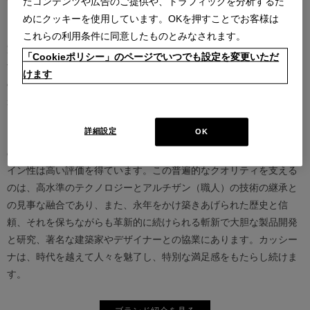
たコンテンツや広告のご提供や、トラフィックを分析するた
めにクッキーを使用しています。OKを押すことでお客様は
カッシーナは創業以来、インテリアの未来をデザインし続けてきた
これらの利用条件に同意したものとみなされます。
家具業界では数少ないリーディングブランドとして知られていま
「Cookieポリシー」のページでいつでも設定を変更いただ
す。17世紀、イタリアで誕生したカッシーナは、教会の木製チェア
けます
の製造に始まり、その後豪華客船の内装などを手掛け、技術力を確
かなものとしました。1927年にチェーザレ・カッシーナとウンベル
ト・カッシーナによってカッシーナ社が設立されると、5０年代には
詳細設定
OK
モダンファーニチャーの分野へと転身、その後多くの製品が世界中
の最も重要な美術館にコレクションされるなど、その完成度とデザ
イン性は高い評価を得ています。この普遍的なクオリティを支える
のは、高水準のテクノロジーとアルチザン（職人）の技術の継承と
の見事な融合であり、また、永年をかけ築きあげられた歴史と信
頼、それを保ちながらも革新的に続けられる斬新で大胆な製品開発
と研究、著名な建築家やデザイナーとの協業にあります。カッシー
ナは、時代を越えて人々を魅了し、特別な満足感をもたらし続けま
す。