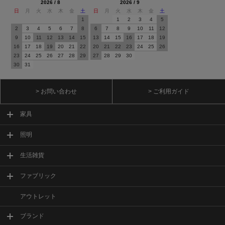
2026 / 8
2026 / 9
日
月
火
水
木
金
土
日
月
火
水
木
金
土
1
1
2
3
4
5
2
3
4
5
6
7
8
6
7
8
9
10
11
12
9
10
11
12
13
14
15
13
14
15
16
17
18
19
16
17
18
19
20
21
22
20
21
22
23
24
25
26
23
24
25
26
27
28
29
27
28
29
30
30
31
> お問い合わせ
> ご利用ガイド
家具
照明
生活雑貨
ファブリック
アウトレット
ブランド