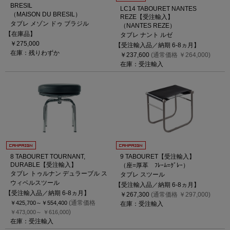
BRESIL
LC14 TABOURET NANTES
（MAISON DU BRESIL）
REZE【受注輸入】
タブレ メゾン ドゥ ブラジル
（NANTES REZE）
【在庫品】
タブレ ナント ルゼ
￥275,000
【受注輸入品／納期 6-8ヵ月】
在庫：残りわずか
￥237,600
(通常価格 ￥264,000)
在庫：受注輸入
8 TABOURET TOURNANT,
9 TABOURET【受注輸入】
DURABLE【受注輸入】
（座=厚革 ﾌﾚｰﾑ=ｸﾞﾚｰ）
タブレ トゥルナン デュラーブル ス
タブレ スツール
ウィベルスツール
【受注輸入品／納期 6-8ヵ月】
【受注輸入品／納期 6-8ヵ月】
￥267,300
(通常価格 ￥297,000)
(通常価格
￥425,700～
￥554,400
在庫：受注輸入
)
￥473,000～
￥616,000
在庫：受注輸入