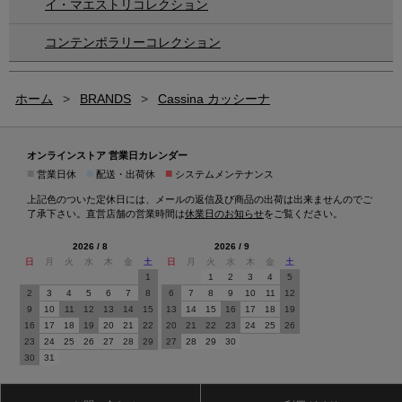
イ・マエストリコレクション
コンテンポラリーコレクション
ホーム
>
BRANDS
>
Cassina カッシーナ
オンラインストア 営業日カレンダー
■
■
■
営業日休
配送・出荷休
システムメンテナンス
上記色のついた定休日には、メールの返信及び商品の出荷は出来ませんのでご
了承下さい。直営店舗の営業時間は
休業日のお知らせ
をご覧ください。
2026 / 8
2026 / 9
日
月
火
水
木
金
土
日
月
火
水
木
金
土
1
1
2
3
4
5
2
3
4
5
6
7
8
6
7
8
9
10
11
12
9
10
11
12
13
14
15
13
14
15
16
17
18
19
16
17
18
19
20
21
22
20
21
22
23
24
25
26
23
24
25
26
27
28
29
27
28
29
30
30
31