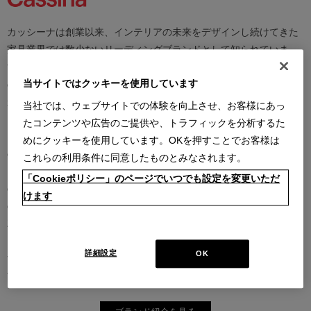
カッシーナは創業以来、インテリアの未来をデザインし続けてきた
家具業界では数少ないリーディングブランドとして知られていま
す。17世紀、イタリアで誕生したカッシーナは、教会の木製チェア
当サイトではクッキーを使用しています
の製造に始まり、その後豪華客船の内装などを手掛け、技術力を確
かなものとしました。1927年にチェーザレ・カッシーナとウンベル
当社では、ウェブサイトでの体験を向上させ、お客様にあっ
ト・カッシーナによってカッシーナ社が設立されると、5０年代には
たコンテンツや広告のご提供や、トラフィックを分析するた
モダンファーニチャーの分野へと転身、その後多くの製品が世界中
めにクッキーを使用しています。OKを押すことでお客様は
の最も重要な美術館にコレクションされるなど、その完成度とデザ
これらの利用条件に同意したものとみなされます。
イン性は高い評価を得ています。この普遍的なクオリティを支える
「Cookieポリシー」のページでいつでも設定を変更いただ
のは、高水準のテクノロジーとアルチザン（職人）の技術の継承と
けます
の見事な融合であり、また、永年をかけ築きあげられた歴史と信
頼、それを保ちながらも革新的に続けられる斬新で大胆な製品開発
と研究、著名な建築家やデザイナーとの協業にあります。カッシー
詳細設定
OK
ナは、時代を越えて人々を魅了し、特別な満足感をもたらし続けま
す。