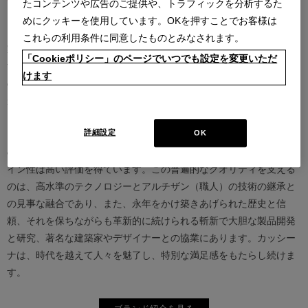
たコンテンツや広告のご提供や、トラフィックを分析するた
めにクッキーを使用しています。OKを押すことでお客様は
カッシーナは創業以来、インテリアの未来をデザインし続けてきた
これらの利用条件に同意したものとみなされます。
家具業界では数少ないリーディングブランドとして知られていま
「Cookieポリシー」のページでいつでも設定を変更いただ
す。17世紀、イタリアで誕生したカッシーナは、教会の木製チェア
けます
の製造に始まり、その後豪華客船の内装などを手掛け、技術力を確
かなものとしました。1927年にチェーザレ・カッシーナとウンベル
ト・カッシーナによってカッシーナ社が設立されると、5０年代には
詳細設定
OK
モダンファーニチャーの分野へと転身、その後多くの製品が世界中
の最も重要な美術館にコレクションされるなど、その完成度とデザ
イン性は高い評価を得ています。この普遍的なクオリティを支える
のは、高水準のテクノロジーとアルチザン（職人）の技術の継承と
の見事な融合であり、また、永年をかけ築きあげられた歴史と信
頼、それを保ちながらも革新的に続けられる斬新で大胆な製品開発
と研究、著名な建築家やデザイナーとの協業にあります。カッシー
ナは、時代を越えて人々を魅了し、特別な満足感をもたらし続けま
す。