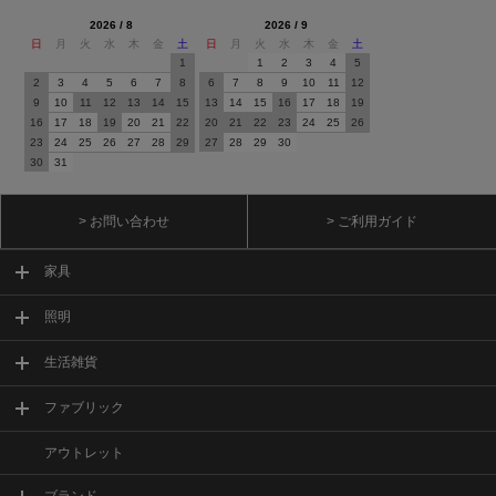
2026 / 8
2026 / 9
日
月
火
水
木
金
土
日
月
火
水
木
金
土
1
1
2
3
4
5
2
3
4
5
6
7
8
6
7
8
9
10
11
12
9
10
11
12
13
14
15
13
14
15
16
17
18
19
16
17
18
19
20
21
22
20
21
22
23
24
25
26
23
24
25
26
27
28
29
27
28
29
30
30
31
> お問い合わせ
> ご利用ガイド
家具
照明
生活雑貨
ファブリック
アウトレット
ブランド