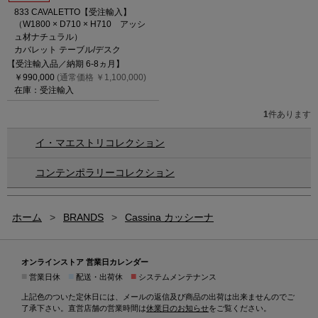
833 CAVALETTO【受注輸入】
（W1800 × D710 × H710 アッシ
ュ材ナチュラル）
カバレット テーブル/デスク
【受注輸入品／納期 6-8ヵ月】
￥990,000
(通常価格 ￥1,100,000)
在庫：受注輸入
1
件あります
イ・マエストリコレクション
コンテンポラリーコレクション
ホーム
>
BRANDS
>
Cassina カッシーナ
オンラインストア 営業日カレンダー
■
■
■
営業日休
配送・出荷休
システムメンテナンス
上記色のついた定休日には、メールの返信及び商品の出荷は出来ませんのでご
了承下さい。直営店舗の営業時間は
休業日のお知らせ
をご覧ください。