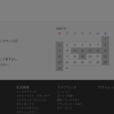
2026 / 8
日
月
火
水
木
金
土
1
ンテナンス日
2
3
4
5
6
7
8
9
10
11
12
13
14
15
16
17
18
19
20
21
22
ご了承下さい。
23
24
25
26
27
28
29
ださい。
30
31
生活雑貨
ファブリック
アウトレ
インテリアグッズ
クッション
フラワーベース・プランター
ヌード（中材）
フレグランス・キャンドル
寝具・ベッドリネン
ダストボックス
ブランケット・スロー
インテリアオブジェ
ラグ・マット
ステーショナリー