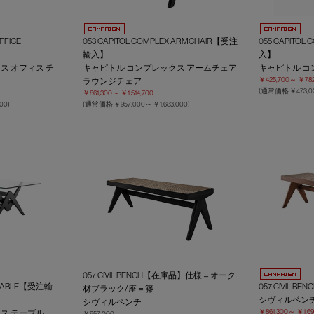
FFICE
053 CAPITOL COMPLEX ARMCHAIR【受注
055 CAPITOL
輸入】
入】
ス オフィス チ
キャピトル コンプレックス アームチェア
キャピトル コ
￥425,700～
￥782
ラウンジチェア
(通常価格
￥473,
￥861,300～
￥1,514,700
000
)
(通常価格
￥957,000～
￥1,683,000
)
057 CIVIL BENCH【在庫品】仕様＝オーク
X TABLE【受注輸
057 CIVIL 
材ブラック/座＝籐
シヴィルベン
シヴィルベンチ
￥861,300～
￥1,69
ス テーブル
￥957,000