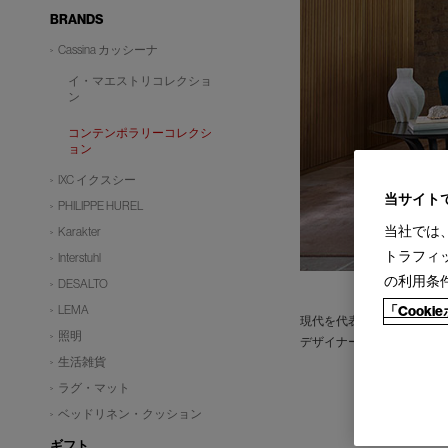
BRANDS
Cassina カッシーナ
イ・マエストリコレクショ
ン
コンテンポラリーコレクシ
ョン
IXC イクスシー
当サイト
PHILIPPE HUREL
当社では
Karakter
トラフィ
Interstuhl
の利用条
DESALTO
LEMA
「Cook
現代を代表する建築家やデ
照明
デザイナーの創造性はもと
生活雑貨
ラグ・マット
ベッドリネン・クッション
ギフト