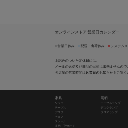
オンラインストア 営業日カレンダー
■
営業日休み
■
配送・出荷休み
■
システムメ
上記色のついた定休日には、
メールの返信及び商品の出荷は出来ませんので
各店舗の営業時間は
休業日のお知らせ
をご覧く
家具
照明
ソファ
テーブルランプ
テーブル
デスクランプ
デスク
フロアランプ
チェア
スツール
収納・TVボード