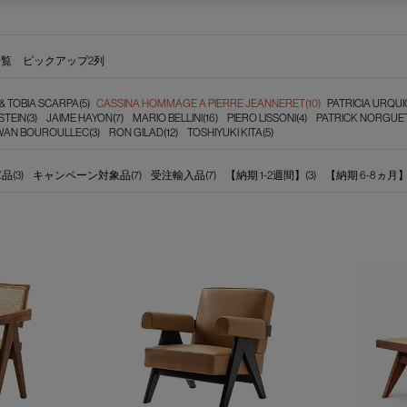
一覧
ピックアップ2列
& TOBIA SCARPA(5)
CASSINA HOMMAGE A PIERRE JEANNERET(10)
PATRICIA URQUI
TEIN(3)
JAIME HAYON(7)
MARIO BELLINI(16)
PIERO LISSONI(4)
PATRICK NORGUET
N BOUROULLEC(3)
RON GILAD(12)
TOSHIYUKI KITA(5)
(3)
キャンペーン対象品(7)
受注輸入品(7)
【納期 1-2週間】(3)
【納期 6-8ヵ月】(