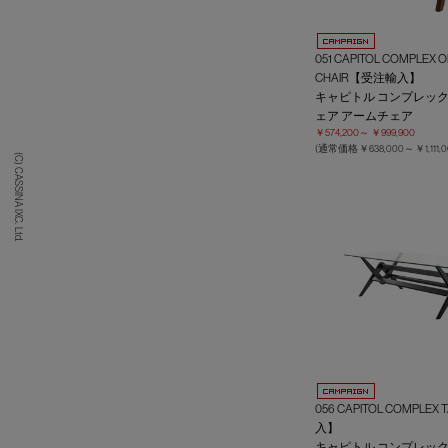
051 CAPITOL COMPLEX O
CHAIR【受注輸入】
キャピトル コンプレック
ェア アームチェア
￥574,200～
￥999,900
(通常価格
￥638,000～
￥1,111,
(C) CASSINA IXC. Ltd.
056 CAPITOL COMPLE
入】
キャピトル コンプレック