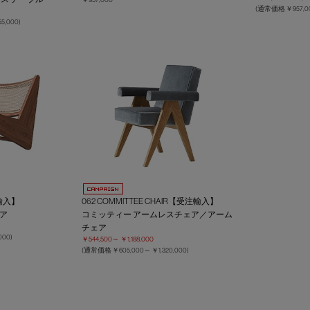
(通常価格
￥957,
55,000
)
注輸入】
062 COMMITTEE CHAIR【受注輸入】
ア
コミッティー アームレスチェア／アーム
チェア
,000
)
￥544,500～
￥1,188,000
(通常価格
￥605,000～
￥1,320,000
)