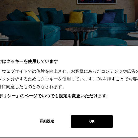
ではクッキーを使用しています
、ウェブサイトでの体験を向上させ、お客様にあったコンテンツや広告
ックを分析するためにクッキーを使用しています。OKを押すことでお客
件に同意したものとみなされます。
ieポリシー」のページでいつでも設定を変更いただけます
ザイナーとのコラボレーションによるコレクション。
より、そのデザインを支える職人技や素材のクオリティがなければ、決して実現し
デザイナー紹介を見る
詳細設定
OK