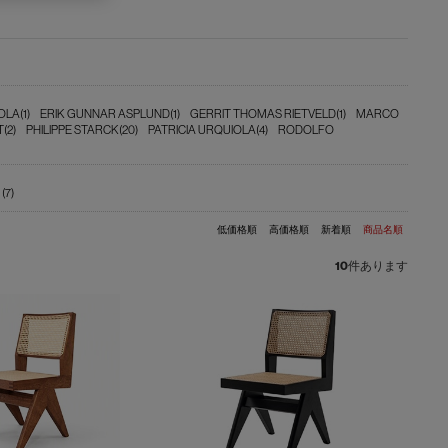
OLA(1)
ERIK GUNNAR ASPLUND(1)
GERRIT THOMAS RIETVELD(1)
MARCO
(2)
PHILIPPE STARCK(20)
PATRICIA URQUIOLA(4)
RODOLFO
7)
低価格順
高価格順
新着順
商品名順
10
件あります