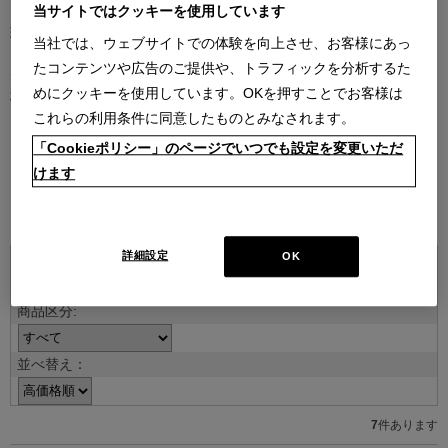
当サイトではクッキーを使用しています
現代を代表する建築家やデザイナーとのコラボレーションによるコ
当社では、ウェブサイトでの体験を向上させ、お客様にあっ
レクション。
たコンテンツや広告のご提供や、トラフィックを分析するた
デザイナーの創造性はもとより、そのデザインを支える職人技や素
めにクッキーを使用しています。OKを押すことでお客様は
材のクオリティがなければ、決して実現しないラインナップです。
これらの利用条件に同意したものとみなされます。
デザイナー紹介を見る
「Cookieポリシー」のページでいつでも設定を変更いただ
けます
ITEMS
詳細設定
OK
並べ替え：
7
件あります