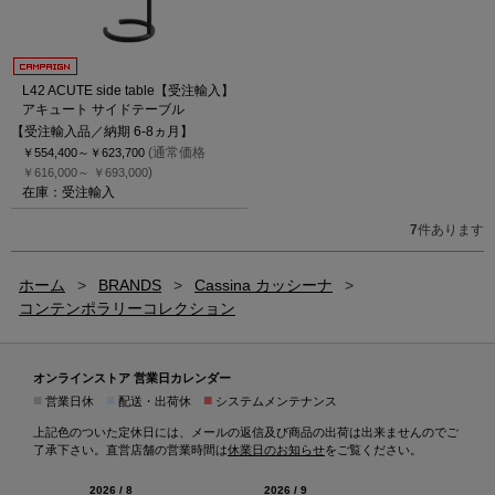
L42 ACUTE side table【受注輸入】
アキュート サイドテーブル
【受注輸入品／納期 6-8ヵ月】
(通常価格
￥554,400～
￥623,700
)
￥616,000～
￥693,000
在庫：受注輸入
7
件あります
ホーム
>
BRANDS
>
Cassina カッシーナ
>
コンテンポラリーコレクション
オンラインストア 営業日カレンダー
■
■
■
営業日休
配送・出荷休
システムメンテナンス
上記色のついた定休日には、メールの返信及び商品の出荷は出来ませんのでご
了承下さい。直営店舗の営業時間は
休業日のお知らせ
をご覧ください。
2026 / 8
2026 / 9