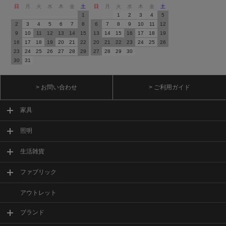
日
月
火
水
木
金
土
日
月
火
水
木
金
土
1
1
2
3
4
5
2
3
4
5
6
7
8
6
7
8
9
10
11
12
9
10
11
12
13
14
15
13
14
15
16
17
18
19
16
17
18
19
20
21
22
20
21
22
23
24
25
26
23
24
25
26
27
28
29
27
28
29
30
30
31
> お問い合わせ
> ご利用ガイド
家具
照明
生活雑貨
ファブリック
アウトレット
ブランド