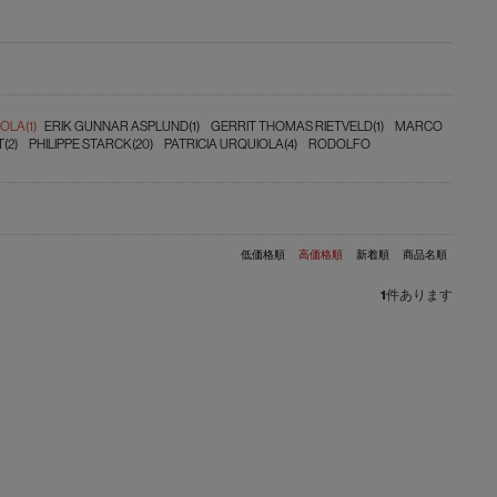
OLA(1)
ERIK GUNNAR ASPLUND(1)
GERRIT THOMAS RIETVELD(1)
MARCO
(2)
PHILIPPE STARCK(20)
PATRICIA URQUIOLA(4)
RODOLFO
低価格順
高価格順
新着順
商品名順
1
件あります