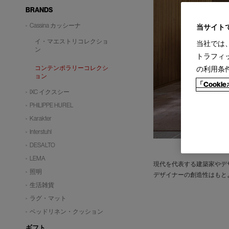
BRANDS
Cassina カッシーナ
当サイト
イ・マエストリコレクショ
当社では
ン
トラフィ
コンテンポラリーコレクシ
の利用条
ョン
「Cook
IXC イクスシー
PHILIPPE HUREL
Karakter
Interstuhl
DESALTO
LEMA
現代を代表する建築家やデ
照明
デザイナーの創造性はもと
生活雑貨
ラグ・マット
ベッドリネン・クッション
ギフト