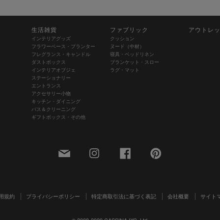
生活雑貨
ファブリック
アウトレ
インテリアグッズ
クッション
フラワーベース・プランター
ヌード（中材）
フレグランス・キャンドル
寝具・ベッドリネン
ダストボックス
ブランケット・スロー
インテリアオブジェ
ラグ・マット
ステーショナリー
エントランス
アクセサリー小物
キッチン・ダイニング
バス＆クリーニング
ギフトボックス・その他
用規約
プライバシーポリシー
特定商取引法に基づく表記
会社概要
サイト
© 2008-2020 CASSINA IXC. Ltd.