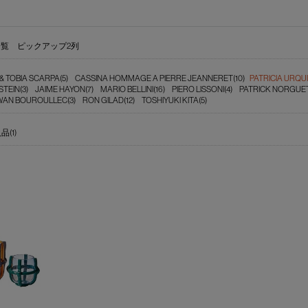
一覧
ピックアップ2列
& TOBIA SCARPA(5)
CASSINA HOMMAGE A PIERRE JEANNERET(10)
PATRICIA URQUI
TEIN(3)
JAIME HAYON(7)
MARIO BELLINI(16)
PIERO LISSONI(4)
PATRICK NORGUET
N BOUROULLEC(3)
RON GILAD(12)
TOSHIYUKI KITA(5)
(1)