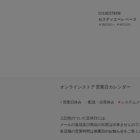
573 SESTIERE
セスティエーレ ベース
￥352,000～
￥407,000
オンラインストア 営業日カレンダー
■
営業日休み
■
配送・出荷休み
■
システムメ
上記色のついた定休日には、
メールの返信及び商品の出荷は出来ませんので
各店舗の営業時間は
休業日のお知らせ
をご覧く