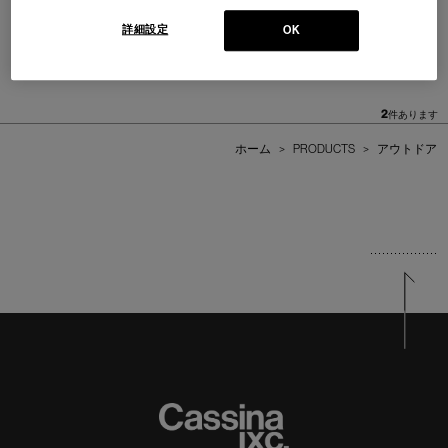
詳細設定
OK
061 SPIDER OUTDOOR
061 CIRCUS OUTDOOR
スパイダー アウトドア ラグ
サーカス アウトドア ラグ
Cassina | Contemporary Collection
Cassina | Contemporary Collection
2
件あります
ホーム
>
PRODUCTS
>
アウトドア