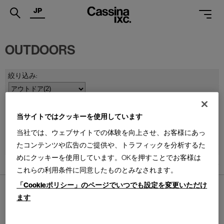
JP
.
OUTDOORS
PRODUCTS
SERVICES
PROJECTS
当サイトではクッキーを使用しています
MAGAZINE
並べ替え：
当社では、ウェブサイトでの体験を向上させ、お客様にあっ
SUPPORT
たコンテンツや広告のご提供や、トラフィックを分析するた
めにクッキーを使用しています。OKを押すことでお客様は
SHOPS
2
件あります
これらの利用条件に同意したものとみなされます。
CATALOGUES
「Cookieポリシー」のページでいつでも設定を変更いただけ
ます
PROFESSIONAL
ONLINE STORE
お問合せ