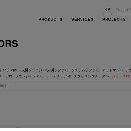
JP
PRODUCTS
SERVICES
PROJECTS
ORS
掛ソファ(2)
2人掛ソファ(3)
3人掛ソファ(3)
システムソファ(2)
オットマン(1)
アウ
ェア(1)
ラウンジチェア(6)
アームチェア(4)
スタッキングチェア(2)
シェーズロング
sina(1)