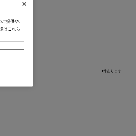
のご提供や、
様はこれら
1
件あります