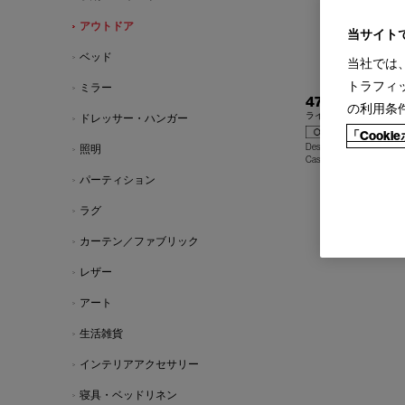
アウトドア
当サイト
ベッド
当社では
トラフィ
ミラー
479 LIE OUT
の利用条
ライ アウト サンベッド
ドレッサー・ハンガー
「Cook
Design : RODOLFO DORD
照明
Cassina | Contemporary Co
パーティション
ラグ
カーテン／ファブリック
レザー
アート
生活雑貨
インテリアアクセサリー
寝具・ベッドリネン