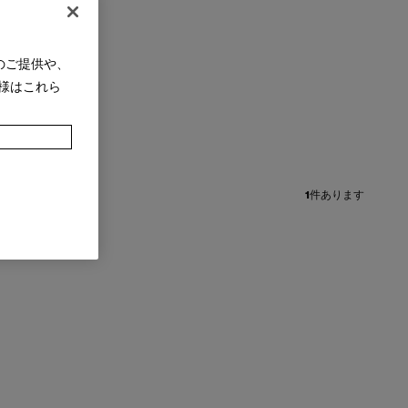
のご提供や、
様はこれら
1
件あります