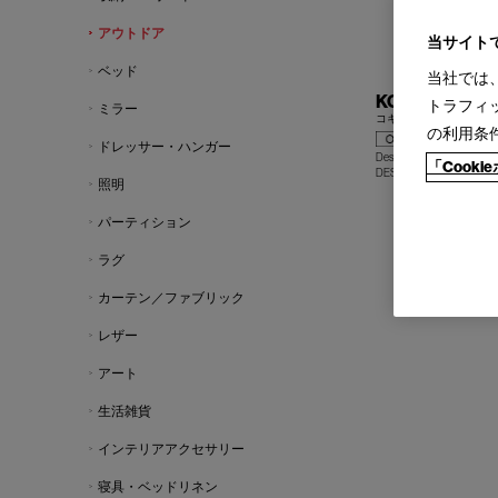
アウトドア
当サイト
ベッド
当社では
KOKI WIRE O
トラフィ
ミラー
コキ ワイヤー アウトド
の利用条
ドレッサー・ハンガー
Design : POCCI＋DONDO
「Cook
DESALTO
照明
パーティション
ラグ
カーテン／ファブリック
レザー
アート
生活雑貨
インテリアアクセサリー
寝具・ベッドリネン