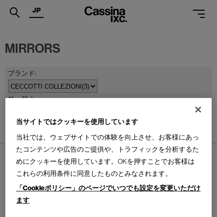
JP
.
MIRRORS
PRODUCTS
SERVICES
PROJECTS
並べ替え：
MAGAZINE
当サイトではクッキーを使用しています
3
件あります
SUPPORT
当社では、ウェブサイトでの体験を向上させ、お客様にあっ
たコンテンツや広告のご提供や、トラフィックを分析するた
SHOPS
めにクッキーを使用しています。OKを押すことでお客様は
これらの利用条件に同意したものとみなされます。
CATALOGUES
「Cookieポリシー」のページでいつでも設定を変更いただけ
PROFESSIONAL
FACE
HORTA
ます
フェイス ミラー
オルタ ミラー
ONLINE STORE
お問合せ
Design : STUDIO CC
Design : STUDIO CC