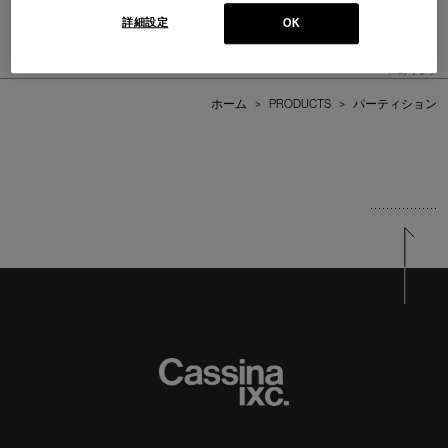
CECCOTTI COLLEZIONI
Design : MASSIMO CASTAGNA
詳細設定
OK
CECCOTTI COLLEZIONI
2
件あります
ホーム
>
PRODUCTS
>
パーティション