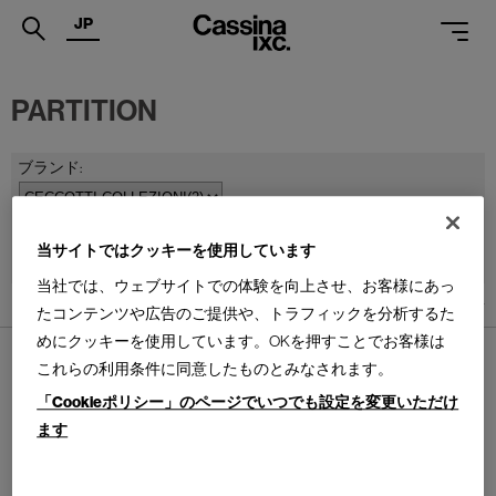
JP
.
PARTITION
PRODUCTS
SERVICES
PROJECTS
並べ替え：
当サイトではクッキーを使用しています
MAGAZINE
当社では、ウェブサイトでの体験を向上させ、お客様にあっ
2
件あります
SUPPORT
たコンテンツや広告のご提供や、トラフィックを分析するた
めにクッキーを使用しています。OKを押すことでお客様は
SHOPS
これらの利用条件に同意したものとみなされます。
「Cookieポリシー」のページでいつでも設定を変更いただけ
CATALOGUES
ます
PROFESSIONAL
SET
FLYING CIRCLES
セット パーテーション
フライング サークルズ ブック
シェルフ
ONLINE STORE
お問合せ
Design : GIUSEPPE CASAROSA