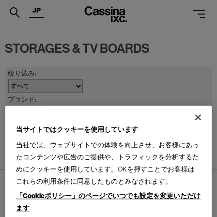
JP
.
STORAGES & TV BOARDS
PRODUCTS
SERVICES
PROJECTS
MAGAZINE
並べ替え：
当サイトではクッキーを使用しています
SUPPORT
当社では、ウェブサイトでの体験を向上させ、お客様にあっ
SHOPS
たコンテンツや広告のご提供や、トラフィックを分析するた
1
件あります
めにクッキーを使用しています。OKを押すことでお客様は
CATALOGUES
これらの利用条件に同意したものとみなされます。
「Cookieポリシー」のページでいつでも設定を変更いただけ
PROFESSIONAL
ます
ONLINE STORE
お問合せ