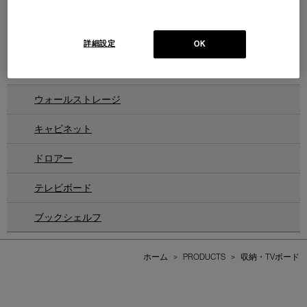
555 HAYAMA
ハヤマ キャビネット
Design : PATRICIA URQUIOLA
詳細設定
Cassina | Contemporary Collection
OK
1
件あります
ウォールストレージ
キャビネット
ドロアー
テレビボード
ブックシェルフ
ホーム
>
PRODUCTS
>
収納・TVボード