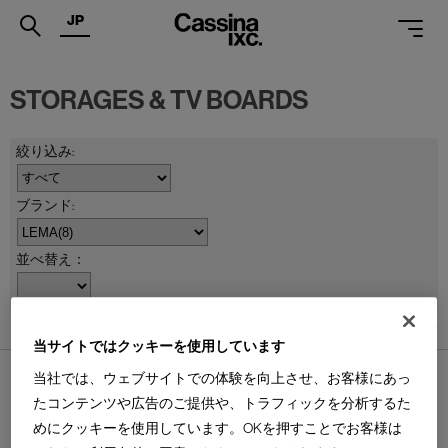
JP
.
STORAGES & TV BOARDS
PRODUCTS
SERVICES
PROJECTS
MAGAZINE
並べ替え：
SUPPORT
SHOPS
8
件あります
当サイトではクッキーを使用しています
CATALOGUES
当社では、ウェブサイトでの体験を向上させ、お客様にあっ
たコンテンツや広告のご提供や、トラフィックを分析するた
PROFESSIONAL
めにクッキーを使用しています。OKを押すことでお客様は
ONLINE STORE
お問合せ