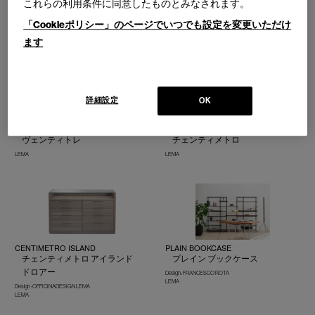
これらの利用条件に同意したものとみなされます。
LT40
Selecta - Modular system
エルティーフォーティ
セレクタ
「Cookieポリシー」のページでいつでも設定を変更いただけ
LEMA
LEMA
ます
詳細設定
OK
VENTITRE
Centimetro - Wardrobe
ヴェンティトレ
チェンティメトロ
LEMA
LEMA
CENTIMETRO ISLAND
PLAIN BOOKCASE
チェンティメトロ アイランド
プレイン ブックケース
ドロアー
Design : FRANCESCO ROTA
LEMA
Design : OFFICINADESIGN LEMA
LEMA