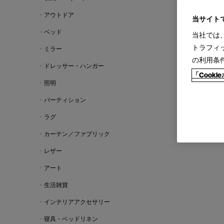
アウトドア
当サイト
ベッド
当社では
トラフィ
ミラー
の利用条
ドレッサー・ハンガー
「Cook
照明
パーティション
ラグ
カーテン／ファブリック
レザー
アート
生活雑貨
インテリアアクセサリー
寝具・ベッドリネン