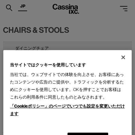
JP
.
CHAIRS & STOOLS
PRODUCTS
SERVICES
ダイニングチェア
PROJECTS
ラウンジチェア
当サイトではクッキーを使用しています
MAGAZINE
アームチェア
当社では、ウェブサイトでの体験を向上させ、お客様にあっ
たコンテンツや広告のご提供や、トラフィックを分析するた
SUPPORT
キャスターチェア
めにクッキーを使用しています。OKを押すことでお客様は
SHOPS
これらの利用条件に同意したものとみなされます。
スタッキングチェア
「Cookieポリシー」のページでいつでも設定を変更いただけ
CATALOGUES
カウンターチェア
ます
PROFESSIONAL
スツール
ONLINE STORE
お問合せ