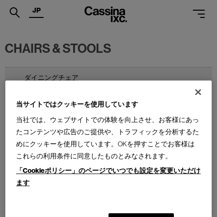
JP
.
CHAIRS & STOOLS
PRODUCTS
SERVICES
ダイニングチェア
PROJECTS
ラウンジチェア
当サイトではクッキーを使用しています
MAGAZINE
アームチェア
当社では、ウェブサイトでの体験を向上させ、お客様にあっ
たコンテンツや広告のご提供や、トラフィックを分析するた
SUPPORT
キャスターチェア
めにクッキーを使用しています。OKを押すことでお客様は
SHOPS
これらの利用条件に同意したものとみなされます。
スタッキングチェア
「Cookieポリシー」のページでいつでも設定を変更いただけ
CATALOGUES
カウンターチェア
ます
PROFESSIONAL
スツール
ONLINE STORE
お問合せ