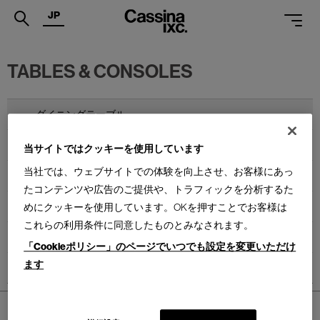
JP
.
TABLES & CONSOLES
PRODUCTS
SERVICES
ダイニングテーブル
PROJECTS
コンソール
当サイトではクッキーを使用しています
当社では、ウェブサイトでの体験を向上させ、お客様にあっ
MAGAZINE
カウンターテーブル
たコンテンツや広告のご提供や、トラフィックを分析するた
SUPPORT
ローテーブル
めにクッキーを使用しています。OKを押すことでお客様は
これらの利用条件に同意したものとみなされます。
SHOPS
ミーティングテーブル
「Cookieポリシー」のページでいつでも設定を変更いただけ
CATALOGUES
ます
サイドテーブル
PROFESSIONAL
ホーム
>
PRODUCTS
>
テーブル・コンソール
ONLINE STORE
お問合せ