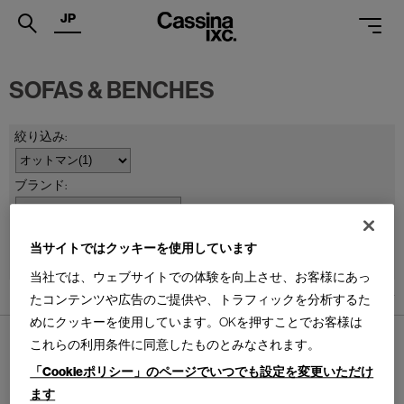
JP
.
SOFAS & BENCHES
PRODUCTS
SERVICES
PROJECTS
MAGAZINE
並べ替え：
当サイトではクッキーを使用しています
SUPPORT
当社では、ウェブサイトでの体験を向上させ、お客様にあっ
SHOPS
1
件あります
たコンテンツや広告のご提供や、トラフィックを分析するた
めにクッキーを使用しています。OKを押すことでお客様は
CATALOGUES
これらの利用条件に同意したものとみなされます。
PROFESSIONAL
「Cookieポリシー」のページでいつでも設定を変更いただけ
ます
ONLINE STORE
お問合せ