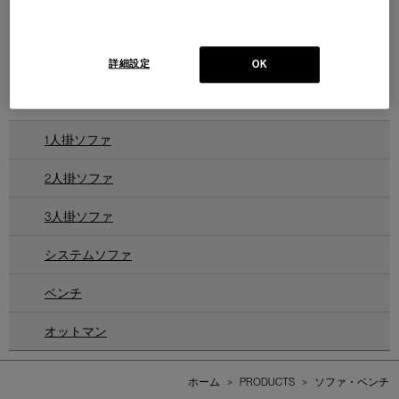
TANGRAM IS5
タングラム システムソファ
Design : ANDREAS KROB / B4K
INTERSTUHL
詳細設定
OK
オットマン／システムソファ
1
件あります
1人掛ソファ
2人掛ソファ
3人掛ソファ
システムソファ
ベンチ
オットマン
ホーム
>
PRODUCTS
>
ソファ・ベンチ