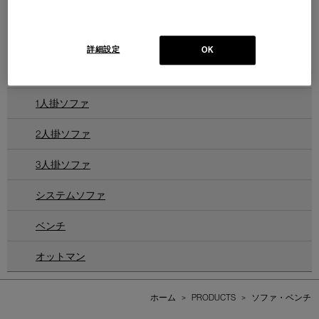
TANT-TANT sofa
タンタン ソファ
Design : KANJI UEKI
IXC
詳細設定
OK
1
件あります
1人掛ソファ
2人掛ソファ
3人掛ソファ
システムソファ
ベンチ
オットマン
ホーム
>
PRODUCTS
>
ソファ・ベンチ