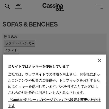
JP
.
SOFAS & BENCHES
PRODUCTS
SERVICES
PROJECTS
MAGAZINE
並べ替え：
当サイトではクッキーを使用しています
SUPPORT
当社では、ウェブサイトでの体験を向上させ、お客様にあっ
SHOPS
たコンテンツや広告のご提供や、トラフィックを分析するた
1
件あります
めにクッキーを使用しています。OKを押すことでお客様は
CATALOGUES
これらの利用条件に同意したものとみなされます。
PROFESSIONAL
「Cookieポリシー」のページでいつでも設定を変更いただけ
ます
ONLINE STORE
お問合せ