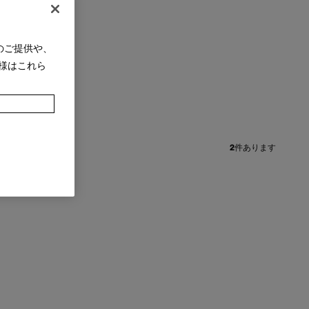
のご提供や、
様はこれら
+
2
件あります