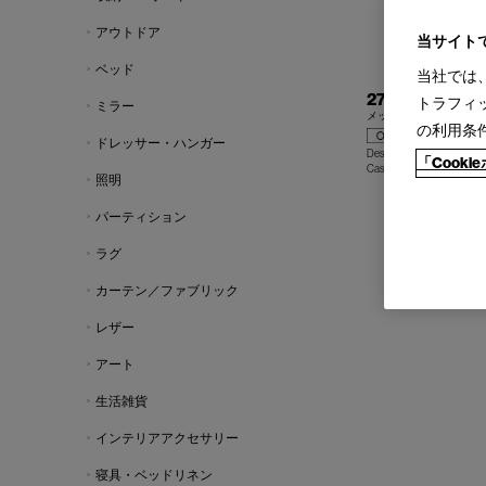
アウトドア
当サイト
ベッド
当社では
273 MEX-HI O
トラフィ
ミラー
メックス-ハイ アウトド
の利用条
ドレッサー・ハンガー
Design : PIERO LISSONI
「Cook
Cassina | Contemporary Co
照明
パーティション
ラグ
カーテン／ファブリック
レザー
アート
生活雑貨
インテリアアクセサリー
寝具・ベッドリネン