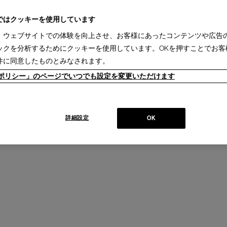
ではクッキーを使用しています
、ウェブサイトでの体験を向上させ、お客様にあったコンテンツや広告
UTDOOR
514 REFOLO
ックを分析するためにクッキーを使用しています。OKを押すことでお客
ア システムソファ／ローテーブル
レフォロ ソファ
件に同意したものとみなされます。
Design : CHARLOTTE PERRIAND
Cassina | I Maestri Collection
ieポリシー」のページでいつでも設定を変更いただけます
+
llection
詳細設定
OK