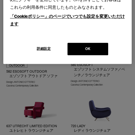
232 SOMEWHERE EL-S
577 DUDET
これらの利用条件に同意したものとみなされます。
サムウェアエルス ラウンジチェ
デュデット ソファ
ア／オットマン／ベンチ
Design : PATRICIA URQUIOLA
「Cookieポリシー」のページでいつでも設定を変更いただけ
Cassina | Contemporary Collection
Design : PHILIPPE STARCK
ラウンジチェア／2人掛ソファ
ます
Cassina | Contemporary Collection
詳細設定
OK
580 ESOSOFT
エゾソフト システムソファ／ベ
582 ESOSOFT OUTDOOR
ンチ／ラウンジチェア
エゾソフト アウトドア ソファ
Design : ANTONIO CITTERIO
Design : ANTONIO CITTERIO
Cassina | Contemporary Collection
Cassina | Contemporary Collection
637 UTRECHT LIMITED EDITION
720 LADY
ユトレヒト ラウンジチェア
レディ ラウンジチェア