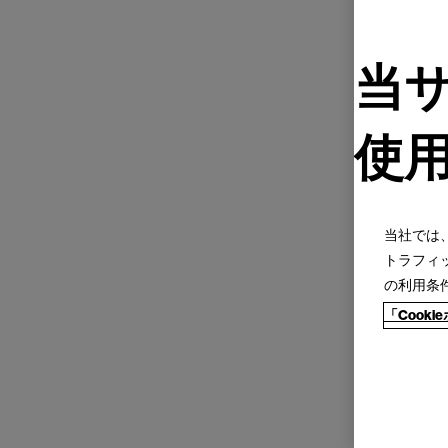
当
使
当社では
トラフィ
の利用条
「Cook