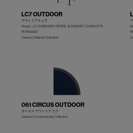
LC7 OUTDOOR
アウトドアチェア
Design : LE CORBUSIER, PIERRE JEANNERET, CHARLOTTE
D
PERRIANDT
P
Cassina | I Maestri Collection
Ca
061 CIRCUS OUTDOOR
サーカス アウトドア ラグ
Cassina | I Contemporary Collection