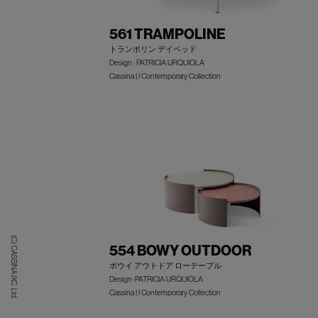
561 TRAMPOLINE
トランポリン デイベッド
Design : PATRICIA URQUIOLA
Cassina | I Contemporary Collection
(C) CASSINA IXC. Ltd.
554 BOWY OUTDOOR
ボウイ アウトドア ローテーブル
Design :PATRICIA URQUIOLA
Cassina | I Contemporary Collection