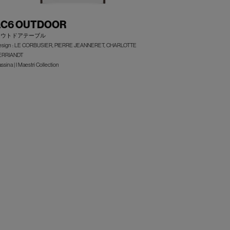
LC6 OUTDOOR
アウトドアテーブル
esign : LE CORBUSIER, PIERRE JEANNERET, CHARLOTTE
ERRIANDT
ssina | I Maestri Collection