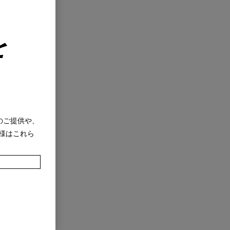
を
のご提供や、
様はこれら